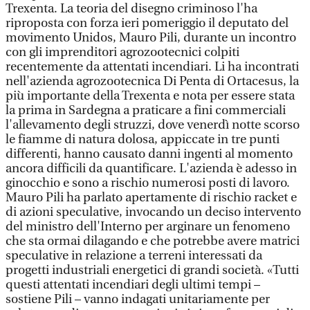
Trexenta. La teoria del disegno criminoso l'ha
riproposta con forza ieri pomeriggio il deputato del
movimento Unidos, Mauro Pili, durante un incontro
con gli imprenditori agrozootecnici colpiti
recentemente da attentati incendiari. Li ha incontrati
nell'azienda agrozootecnica Di Penta di Ortacesus, la
più importante della Trexenta e nota per essere stata
la prima in Sardegna a praticare a fini commerciali
l'allevamento degli struzzi, dove venerdì notte scorso
le fiamme di natura dolosa, appiccate in tre punti
differenti, hanno causato danni ingenti al momento
ancora difficili da quantificare. L'azienda è adesso in
ginocchio e sono a rischio numerosi posti di lavoro.
Mauro Pili ha parlato apertamente di rischio racket e
di azioni speculative, invocando un deciso intervento
del ministro dell'Interno per arginare un fenomeno
che sta ormai dilagando e che potrebbe avere matrici
speculative in relazione a terreni interessati da
progetti industriali energetici di grandi società. «Tutti
questi attentati incendiari degli ultimi tempi –
sostiene Pili – vanno indagati unitariamente per