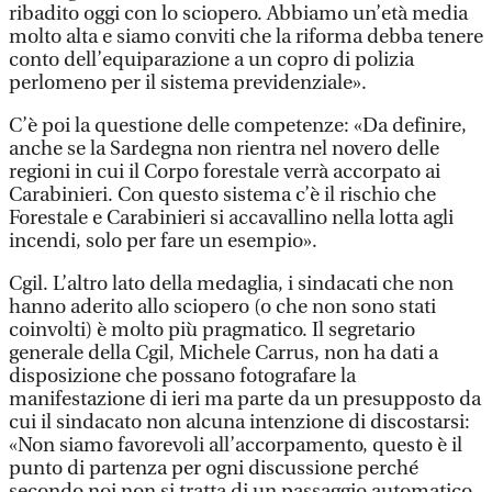
ribadito oggi con lo sciopero. Abbiamo un’età media
molto alta e siamo conviti che la riforma debba tenere
conto dell’equiparazione a un copro di polizia
perlomeno per il sistema previdenziale».
C’è poi la questione delle competenze: «Da definire,
anche se la Sardegna non rientra nel novero delle
regioni in cui il Corpo forestale verrà accorpato ai
Carabinieri. Con questo sistema c’è il rischio che
Forestale e Carabinieri si accavallino nella lotta agli
incendi, solo per fare un esempio».
Cgil. L’altro lato della medaglia, i sindacati che non
hanno aderito allo sciopero (o che non sono stati
coinvolti) è molto più pragmatico. Il segretario
generale della Cgil, Michele Carrus, non ha dati a
disposizione che possano fotografare la
manifestazione di ieri ma parte da un presupposto da
cui il sindacato non alcuna intenzione di discostarsi:
«Non siamo favorevoli all’accorpamento, questo è il
punto di partenza per ogni discussione perché
secondo noi non si tratta di un passaggio automatico.