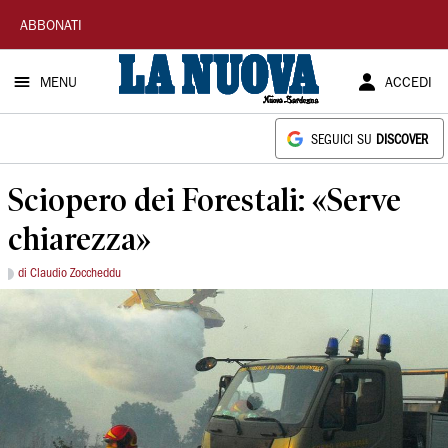
La
ABBONATI
Nuova
MENU
ACCEDI
Sardegna
SEGUICI SU
DISCOVER
Sciopero dei Forestali: «Serve
chiarezza»
di Claudio Zoccheddu