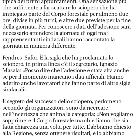
tipica dei primi appuntamenti. Una sensazione più
che sufficiente a far scattare lo sciopero che ha
impiegato parte del Corpo forestale per almeno due
ore, divise in più turni, e altre due previste per la fine
della giornata. Per conoscere i dati dell’adesione sarà
necessario attendere la giornata di oggi ma i
rapprensentanti sindacali hanno raccontato la
giornata in maniera differente.
Fendres–Safor. È la sigla che ha proclamato lo
sciopero. in prima linea c’è il segretario, Ignazio
Masala: «Posso dire che l’adesione è stata alta anche
se per il momento mancano i dati ufficiali. Hanno
aderito anche lavoratori che fanno parte di altre sigle
sindacali».
Il segreto del successo dello sciopero, perlomeno
secondo gli organizzatori, sono da ricercare
nell’incertezza che anima la categoria: «Non vogliamo
sopprimere il Corpo forestale ma chiediamo che sia
fatta chiarezza una volta per tutte. L’abbiamo chiesto
alla Regione, senza ottenere risultati, e lo abbiamo