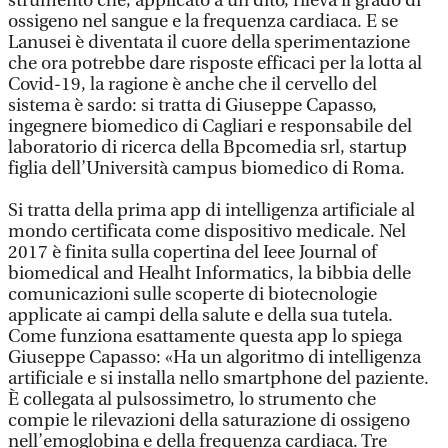
strumento che, applicato a un dito, rileva il grado di
ossigeno nel sangue e la frequenza cardiaca. E se
Lanusei è diventata il cuore della sperimentazione
che ora potrebbe dare risposte efficaci per la lotta al
Covid-19, la ragione è anche che il cervello del
sistema è sardo: si tratta di Giuseppe Capasso,
ingegnere biomedico di Cagliari e responsabile del
laboratorio di ricerca della Bpcomedia srl, startup
figlia dell’Università campus biomedico di Roma.
Si tratta della prima app di intelligenza artificiale al
mondo certificata come dispositivo medicale. Nel
2017 è finita sulla copertina del Ieee Journal of
biomedical and Healht Informatics, la bibbia delle
comunicazioni sulle scoperte di biotecnologie
applicate ai campi della salute e della sua tutela.
Come funziona esattamente questa app lo spiega
Giuseppe Capasso: «Ha un algoritmo di intelligenza
artificiale e si installa nello smartphone del paziente.
È collegata al pulsossimetro, lo strumento che
compie le rilevazioni della saturazione di ossigeno
nell’emoglobina e della frequenza cardiaca. Tre