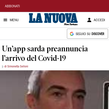
La
ABBONATI
Nuova
MENU
ACCEDI
Sardegna
SEGUICI SU
DISCOVER
Un’app sarda preannuncia
l’arrivo del Covid-19
di Simonetta Selloni