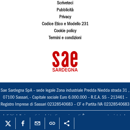
Scriveteci
Pubblicità
Privacy
Codice Etico e Modello 231
Cookie policy
Termini e condizioni
Sae Sardegna SpA – sede legale Zona industriale Predda Niedda strada 31 ,
07100 Sassari, - Capitale sociale Euro 6.000.000 – R.E.A. SS – 213461 –
Registro Imprese di Sassari 02328540683 – CF e Partita IVA 02328540683
I diritti delle immagini e dei testi sono riservati. È espressamente vietata la
loro riproduzione con qualsiasi mezzo e l'adattamento totale o parziale.