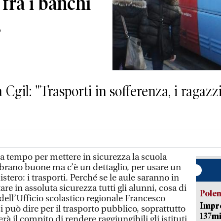
 fra i banchi
s
 Cgil: "Trasporti in sofferenza, i ragazz
a tempo per mettere in sicurezza la scuola
brano buone ma c’è un dettaglio, per usare un
tero: i trasporti. Perché se le aule saranno in
are in assoluta sicurezza tutti gli alunni, cosa di
Pole
 dell’Ufficio scolastico regionale Francesco
Impr
si può dire per il trasporto pubblico, soprattutto
137mi
rà il compito di rendere raggiungibili gli istituti