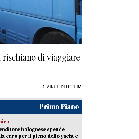
i rischiano di viaggiare
1 MINUTI DI LETTURA
Primo Piano
mica
enditore bolognese spende
la euro per il pieno dello yacht e