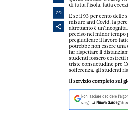
di tutta l’isola, fatta ecce
E se il 93 per cento delle
misure anti Covid, la per
altrettanto è un’incognita
preciso nel minor tempo po
pregiudicare il lavoro fatto
potrebbe non essere una c
far rispettare il distanzia
studenti fossero costrett
triste consuetudine pre Co
sofferenza, gli studenti r
Il servizio completo sul g
Non lasciare decidere l'algor
scegli
La Nuova Sardegna
pe