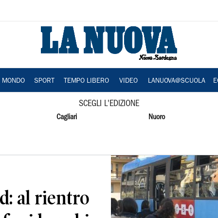
A MONDO
SPORT
TEMPO LIBERO
VIDEO
LANUOVA@SCUOLA
E
SCEGLI L'EDIZIONE
Cagliari
Nuoro
: al rientro