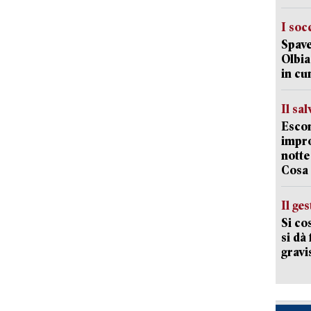
I soc
Spave
Olbia:
in cu
Il sa
Escon
impro
notte
Cosa 
Il ge
Si co
si dà
gravi