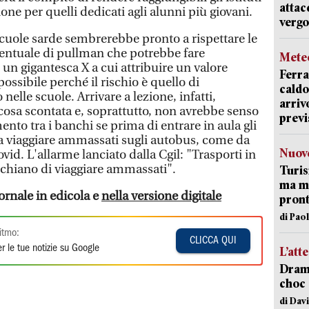
attac
zione per quelli dedicati agli alunni più giovani.
vergo
 scuole sarde sembrerebbe pronto a rispettare le
centuale di pullman che potrebbe fare
Mete
, un gigantesca X a cui attribuire un valore
Ferra
ssibile perché il rischio è quello di
caldo
 nelle scuole. Arrivare a lezione, infatti,
arriv
osa scontata e, soprattutto, non avrebbe senso
previ
mento tra i banchi se prima di entrare in aula gli
i a viaggiare ammassati sugli autobus, come da
Nuove
vid. L'allarme lanciato dalla Cgil: "Trasporti in
ischiano di viaggiare ammassati".
Turis
ma ma
iornale in edicola e
nella versione digitale
pron
di Pao
itmo:
CLICCA QUI
r le tue notizie su Google
L’att
Dramm
choc 
di Dav