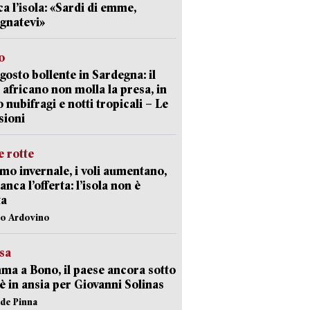
ca l’isola: «Sardi di emme,
gnatevi»
o
gosto bollente in Sardegna: il
 africano non molla la presa, in
o nubifragi e notti tropicali – Le
sioni
 rotte
mo invernale, i voli aumentano,
nca l’offerta: l’isola non è
ta
lo Ardovino
esa
a a Bono, il paese ancora sotto
è in ansia per Giovanni Solinas
ide Pinna