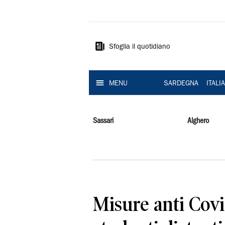
La
Nuova
Sardegna
Sfoglia il quotidiano
MENU
SARDEGNA
ITALI
Sassari
Alghero
Misure anti Covid