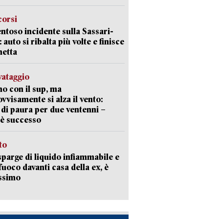
corsi
ntoso incidente sulla Sassari-
 auto si ribalta più volte e finisce
netta
lvataggio
o con il sup, ma
vvisamente si alza il vento:
 di paura per due ventenni –
è successo
sto
sparge di liquido infiammabile e
 fuoco davanti casa della ex, è
ssimo