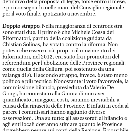
definitivo della proposta di legge, forse entro il mese,
e poi consegnarlo nelle mani del Consiglio regionale
per il voto finale, ipotizzato a novembre.
Doppio strappo.
Nella maggioranza di centrodestra
sono stati due. Il primo è che Michele Cossa dei
Riformatori, partito della coalizione guidata da
Chistian Solinas, ha votato contro la riforma. Non
poteva che essere così: proprio il movimento dei
Riformatori, nel 2012, era stato fra i promotori del
referendum per l’abolizione delle Province regionali,
come quella della Gallura, poi sostenuto da una
valanga di sì. Il secondo strappo, invece, è stato meno
politico e più tecnico. Nonostante il voto favorevole, la
commissione bilancio, presieduta da Valerio De
Giorgi, ha contestato alla Giunta di non aver
quantificato i maggiori costi, saranno inevitabili, a
causa della rinascita delle Province. E infatti in coda al
parere i commissari hanno aggiunto diverse
osservazioni. Una su tutte: gli assessorati al bilancio e
agli enti locali dovranno stimare quanto le Province
dovrebbero pesare sui conti della Regione. È possibile