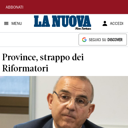
La
ABBONATI
Nuova
MENU
ACCEDI
Sardegna
SEGUICI SU
DISCOVER
Province, strappo dei
Riformatori