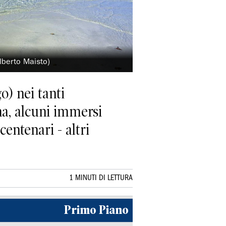
Alberto Maisto)
o) nei tanti
gna, alcuni immersi
centenari - altri
1 MINUTI DI LETTURA
Primo Piano