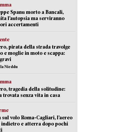
ramma
ppe Spanu morto a Bancali,
ita l’autopsia ma serviranno
iori accertamenti
ente
ro, pirata della strada travolge
o e moglie in moto e scappa:
gravi
ola Nieddu
ramma
ro, tragedia della solitudine:
 trovata senza vita in casa
arme
 sul volo Roma-Cagliari, l’aereo
 indietro e atterra dopo pochi
i