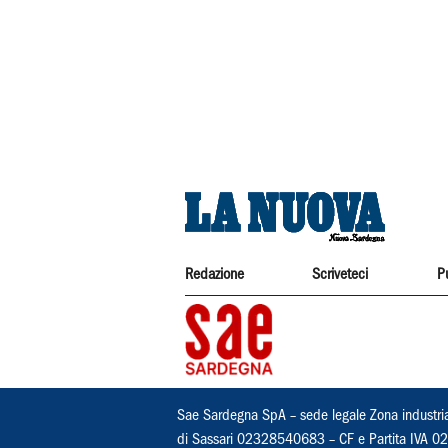
Redazione
Scriveteci
P
Sae Sardegna SpA – sede legale Zona industri
di Sassari 02328540683 – CF e Partita IVA