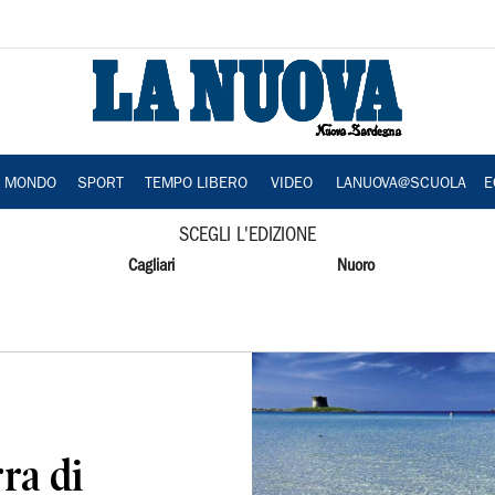
A MONDO
SPORT
TEMPO LIBERO
VIDEO
LANUOVA@SCUOLA
E
SCEGLI L'EDIZIONE
Cagliari
Nuoro
rra di