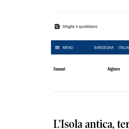
La
Nuova
Sardegna
Sfoglia il quotidiano
MENU
SARDEGNA
ITALI
Sassari
Alghero
L’Isola antica, te