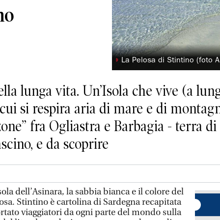
no
◗
La Pelosa di Stintino (foto 
lla lunga vita. Un’Isola che vive (a lung
n cui si respira aria di mare e di monta
one” fra Ogliastra e Barbagia - terra di 
scino, e da scoprire
sola dell’Asinara, la sabbia bianca e il colore del
osa. Stintino è cartolina di Sardegna recapitata
portato viaggiatori da ogni parte del mondo sulla