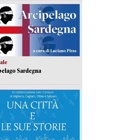
ale
pelago Sardegna