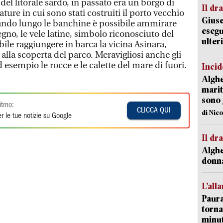
l litorale sardo, in passato era un borgo di
Il d
ature in cui sono stati costruiti il porto vecchio
Giuse
iando lungo le banchine è possibile ammirare
esegu
egno, le vele latine, simbolo riconosciuto del
ulter
bile raggiungere in barca la vicina Asinara,
 alla scoperta del parco. Meravigliosi anche gli
ad esempio le rocce e le calette del mare di fuori.
Incid
Alghe
marit
sono 
itmo:
CLICCA QUI
di Nic
r le tue notizie su Google
Il d
Alghe
donna
L’all
Paura
torna
minut