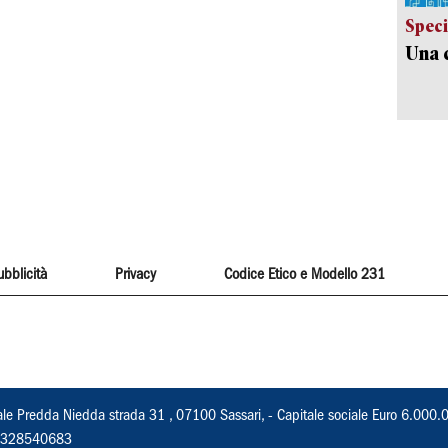
Speci
Una c
ubblicità
Privacy
Codice Etico e Modello 231
ale Predda Niedda strada 31 , 07100 Sassari, - Capitale sociale Euro 6.000.
 02328540683