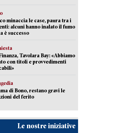
go
oco minaccia le case, paura tra i
enti: alcuni hanno inalato il fumo
a è successo
hiesta
Finanza, Tavolara Bay: «Abbiamo
to con titoli e provvedimenti
cabili»
agedia
a di Bono, restano gravi le
zioni del ferito
Le nostre iniziative