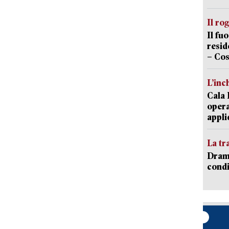
Il ro
Il fu
resid
– Cos
L’inc
Cala 
opera
appli
La tr
Dramm
condi