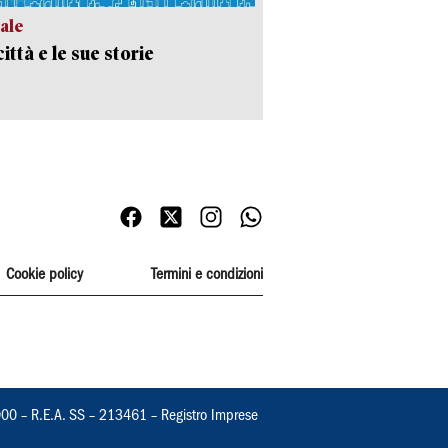
ale
ittà e le sue storie
Cookie policy
Termini e condizioni
000 – R.E.A. SS – 213461 – Registro Imprese