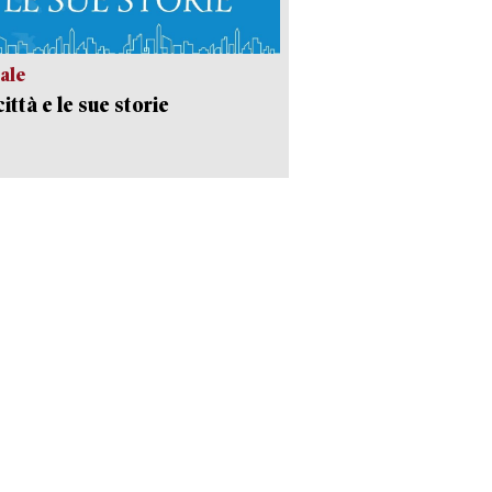
ale
ittà e le sue storie