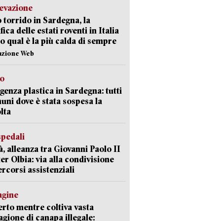
levazione
 torrido in Sardegna, la
fica delle estati roventi in Italia
o qual è la più calda di sempre
azione Web
so
enza plastica in Sardegna: tutti
uni dove è stata sospesa la
lta
spedali
à, alleanza tra Giovanni Paolo II
er Olbia: via alla condivisione
ercorsi assistenziali
agine
rto mentre coltiva vasta
agione di canapa illegale: