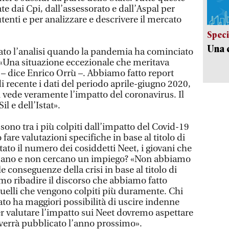
 dai Cpi, dall’assessorato e dall’Aspal per
 utenti e per analizzare e descrivere il mercato
Speci
Una c
ato l’analisi quando la pandemia ha cominciato
 «Una situazione eccezionale che meritava
 – dice Enrico Orrù –. Abbiamo fatto report
i recente i dati del periodo aprile-giugno 2020,
si vede veramente l’impatto del coronavirus. Il
il e dell’Istat».
i sono tra i più colpiti dall’impatto del Covid-19
fare valutazioni specifiche in base al titolo di
tato il numero dei cosiddetti Neet, i giovani che
rmano e non cercano un impiego? «Non abbiamo
e conseguenze della crisi in base al titolo di
amo ribadire il discorso che abbiamo fatto
quelli che vengono colpiti più duramente. Chi
vato ha maggiori possibilità di uscire indenne
er valutare l’impatto sui Neet dovremo aspettare
e verrà pubblicato l’anno prossimo».