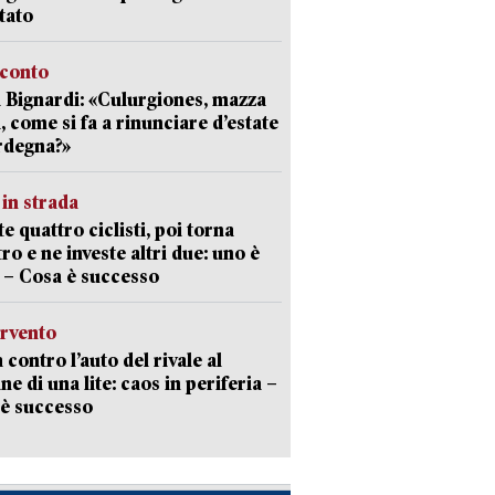
tato
cconto
 Bignardi: «Culurgiones, mazza
a, come si fa a rinunciare d’estate
rdegna?»
in strada
te quattro ciclisti, poi torna
tro e ne investe altri due: uno è
 – Cosa è successo
ervento
 contro l’auto del rivale al
ne di una lite: caos in periferia –
è successo