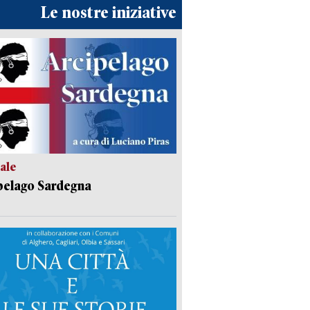
Le nostre iniziative
ale
pelago Sardegna