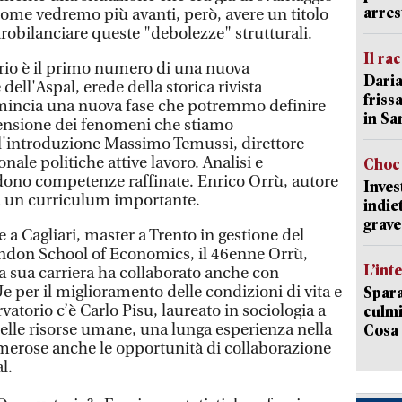
arres
Come vedremo più avanti, però, avere un titolo
robilanciare queste "debolezze" strutturali.
Il ra
orio è il primo numero di una nuova
Daria
dell'Aspal, erede della storica rivista
friss
mincia una nuova fase che potremmo definire
in Sa
rensione dei fenomeni che stiamo
ll'introduzione Massimo Temussi, direttore
nale politiche attive lavoro. Analisi e
Choc 
ono competenze raffinate. Enrico Orrù, autore
Inves
 ha un curriculum importante.
indie
grave
e a Cagliari, master a Trento in gestione del
ondon School of Economics, il 46enne Orrù,
L’int
la sua carriera ha collaborato anche con
 per il miglioramento delle condizioni di vita e
Spara
rvatorio c’è Carlo Pisu, laureato in sociologia a
culmi
delle risorse umane, una lunga esperienza nella
Cosa 
merose anche le opportunità di collaborazione
l.