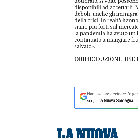
dottorato. A volte possono
disponibili ad accettarli. 
deboli, anche gli immigra
della crisi. In realtà han
siano più forti sul mercat
la pandemia ha avuto un i
continuato a mangiare fru
salvato».
©RIPRODUZIONE RISER
Non lasciare decidere l'algor
scegli
La Nuova Sardegna
pe