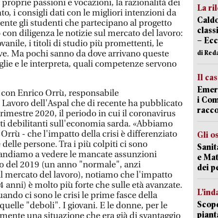
roprie passioni e vocazioni, la razionalità dei
La ri
 i consigli dati con le migliori intenzioni da
Caldo
ente gli studenti che partecipano al progetto
classi
n diligenza le notizie sul mercato del lavoro:
– Ecc
vanile, i titoli di studio più promettenti, le
ve. Ma pochi sanno da dove arrivano queste
di Red
glie e le interpreta, quali competenze servono
Il ca
Emerg
con Enrico Orrù, responsabile
i Com
 Lavoro dell'Aspal che di recente ha pubblicato
racco
imestre 2020, il periodo in cui il coronavirus
tti debilitanti sull'economia sarda. «Abbiamo
 Orrù - che l'impatto della crisi è differenziato
Gli o
 delle persone. Tra i più colpiti ci sono
Sanit
 andiamo a vedere le mancate assunzioni
e Mat
odo del 2019 (un anno "normale", anzi
dei p
l mercato del lavoro), notiamo che l'impatto
24 anni) è molto più forte che sulle età avanzate.
L’ind
ndo ci sono le crisi le prime fasce della
Scope
uelle "deboli". I giovani. E le donne, per le
piant
rmente una situazione che era già di svantaggio