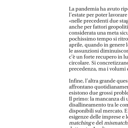
La pandemia ha avuto rip
l’estate per poter lavora
«nelle precedenti due stag
anche per fattori geopolit
considerata una meta sicur
pochissimo tempo si ritr
aprile, quando in genere 
le assunzioni diminuisco
c’è un forte recupero in l
circolare. Si concretizzan
precedenza, ma i volumi 
Infine, l’altra grande ques
affrontano quotidianament
esistono due grossi probl
Il primo: la mancanza di u
disallineamento tra le co
disponibili sul mercato. 
esigenze delle imprese e le
matching
e del
mismatch