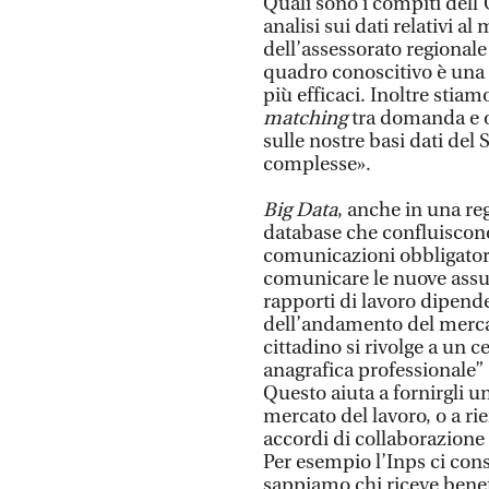
Quali sono i compiti dell
analisi sui dati relativi al
dell’assessorato regional
quadro conoscitivo è una 
più efficaci. Inoltre stia
matching
tra domanda e o
sulle nostre basi dati del
complesse».
Big Data
, anche in una re
database che confluiscono 
comunicazioni obbligatorie
comunicare le nuove assun
rapporti di lavoro dipend
dell’andamento del mercat
cittadino si rivolge a un 
anagrafica professionale” 
Questo aiuta a fornirgli u
mercato del lavoro, o a ri
accordi di collaborazione 
Per esempio l’Inps ci cons
sappiamo chi riceve benefì