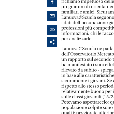
richiamo impetuoso delle p
programmi di orientamento,
familiari e amici. Sicuram
Lanuova@Scuola seguono co
i dati dell'occupazione gio
professioni più competiti
informazioni, chi le racco
per analizzarle.
Lanuova@Scuola ne parla 
dell'Osservatorio Mercato
un rapporto sul secondo tr
ha manifestato i suoi effe
rilevato da subito - spiega
in base alle caratteristiche
sicuramente i giovani. Se
rispetto allo stesso peri
relativamente buono per i
sulle classi giovanili (15/
Potevamo aspettarcelo: qua
popolazione colpite sono q
quali è peggiorata ulterio