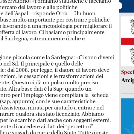
’Osservatorio? «Forniamo statistiche e facciamo
 mercato del lavoro e alle politiche
e e dell’Aspal – risponde Orrù –. Un buon
base molto importante per costruire politiche
mo lavorando a una metodologia per migliorare il
fferta di lavoro. Ci basiamo principalmente
 Sil Sardegna, estremamente ricche e
gione piccola come la Sardegna: «Ci sono diversi
nel Sil. Il principale è quello delle
: dal 2008, per legge, il datore di lavoro deve
Speci
zioni, le cessazioni e le trasformazioni dei
Arci
ente. Questo ci dà un polso molto preciso
o. Altra base dati è la Sap: quando un
centro per l’impiego viene compilata la “scheda
(sap, appunto) con le sue caratteristiche.
n’assistenza mirata per aiutarlo a entrare nel
entrare qualora sia stato licenziato. Abbiamo
per lo scambio dati anche con soggetti esterni.
ente di accedere ai dati dei “percettori”:
ci e sussidi da parte dello Stato. Tutte queste