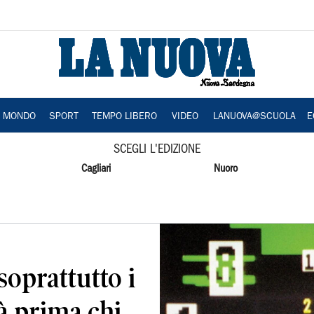
A MONDO
SPORT
TEMPO LIBERO
VIDEO
LANUOVA@SCUOLA
E
SCEGLI L'EDIZIONE
Cagliari
Nuoro
 soprattutto i
rà prima chi