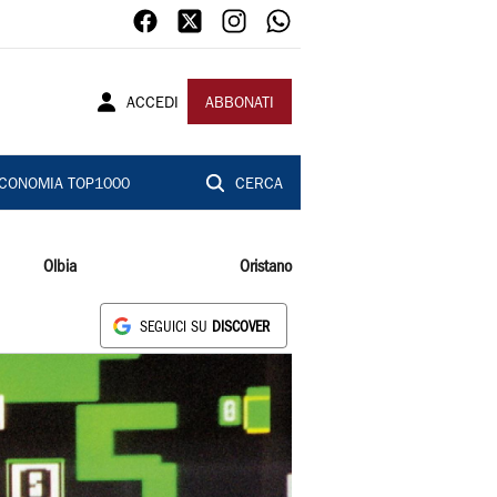
ACCEDI
ABBONATI
CONOMIA TOP1000
CERCA
Olbia
Oristano
SEGUICI SU
DISCOVER