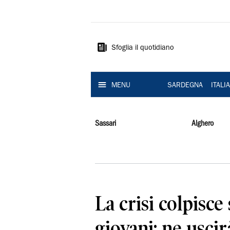
La
Nuova
Sardegna
Sfoglia il quotidiano
MENU
SARDEGNA
ITALI
Sassari
Alghero
La crisi colpisce
giovani: ne usci