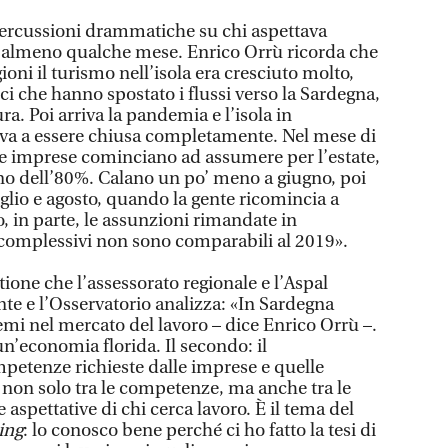
ercussioni drammatiche su chi aspettava
re almeno qualche mese. Enrico Orrù ricorda che
ioni il turismo nell’isola era cresciuto molto,
ici che hanno spostato i flussi verso la Sardegna,
a. Poi arriva la pandemia e l’isola in
ova a essere chiusa completamente. Nel mese di
le imprese cominciano ad assumere per l’estate,
no dell’80%. Calano un po’ meno a giugno, poi
uglio e agosto, quando la gente ricomincia a
o, in parte, le assunzioni rimandate in
complessivi non sono comparabili al 2019».
tione che l’assessorato regionale e l’Aspal
e e l’Osservatorio analizza: «In Sardegna
emi nel mercato del lavoro – dice Enrico Orrù –.
n’economia florida. Il secondo: il
mpetenze richieste dalle imprese e quelle
E non solo tra le competenze, ma anche tra le
 aspettative di chi cerca lavoro. È il tema del
ing
: lo conosco bene perché ci ho fatto la tesi di