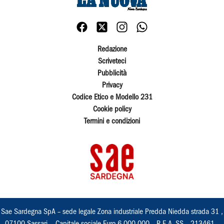
Redazione
Scriveteci
Pubblicità
Privacy
Codice Etico e Modello 231
Cookie policy
Termini e condizioni
Sae Sardegna SpA – sede legale Zona industriale Predda Niedda strada 31 ,
07100 Sassari, - Capitale sociale Euro 6.000.000 – R.E.A. SS – 213461 –