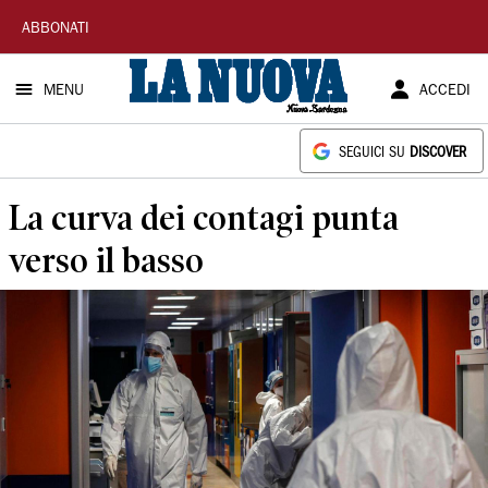
La
ABBONATI
Nuova
MENU
ACCEDI
Sardegna
SEGUICI SU
DISCOVER
La curva dei contagi punta
verso il basso