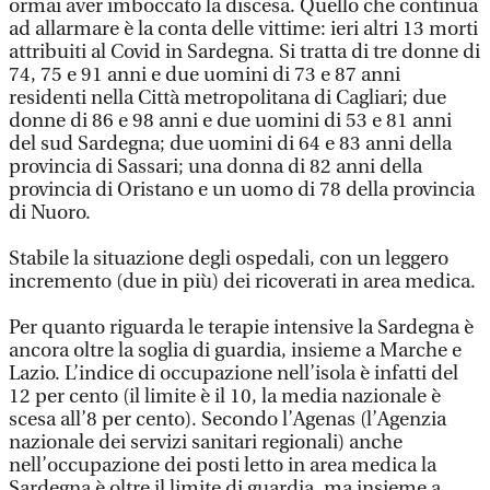
ormai aver imboccato la discesa. Quello che continua
ad allarmare è la conta delle vittime: ieri altri 13 morti
attribuiti al Covid in Sardegna. Si tratta di tre donne di
74, 75 e 91 anni e due uomini di 73 e 87 anni
residenti nella Città metropolitana di Cagliari; due
donne di 86 e 98 anni e due uomini di 53 e 81 anni
del sud Sardegna; due uomini di 64 e 83 anni della
provincia di Sassari; una donna di 82 anni della
provincia di Oristano e un uomo di 78 della provincia
di Nuoro.
Stabile la situazione degli ospedali, con un leggero
incremento (due in più) dei ricoverati in area medica.
Per quanto riguarda le terapie intensive la Sardegna è
ancora oltre la soglia di guardia, insieme a Marche e
Lazio. L’indice di occupazione nell’isola è infatti del
12 per cento (il limite è il 10, la media nazionale è
scesa all’8 per cento). Secondo l’Agenas (l’Agenzia
nazionale dei servizi sanitari regionali) anche
nell’occupazione dei posti letto in area medica la
Sardegna è oltre il limite di guardia, ma insieme a