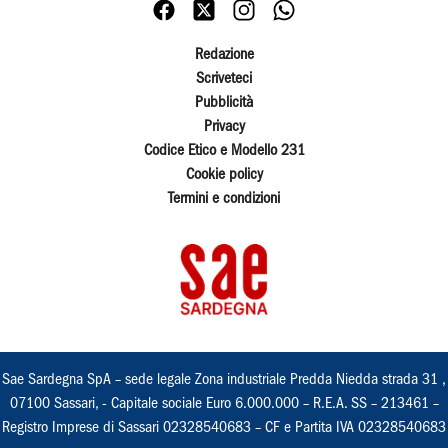
Redazione
Scriveteci
Pubblicità
Privacy
Codice Etico e Modello 231
Cookie policy
Termini e condizioni
Sae Sardegna SpA – sede legale Zona industriale Predda Niedda strada 31 ,
07100 Sassari, - Capitale sociale Euro 6.000.000 – R.E.A. SS – 213461 –
Registro Imprese di Sassari 02328540683 – CF e Partita IVA 02328540683