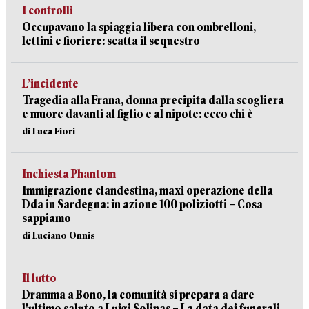
I controlli
Occupavano la spiaggia libera con ombrelloni,
lettini e fioriere: scatta il sequestro
L’incidente
Tragedia alla Frana, donna precipita dalla scogliera
e muore davanti al figlio e al nipote: ecco chi è
di Luca Fiori
Inchiesta Phantom
Immigrazione clandestina, maxi operazione della
Dda in Sardegna: in azione 100 poliziotti – Cosa
sappiamo
di Luciano Onnis
Il lutto
Dramma a Bono, la comunità si prepara a dare
l'ultimo saluto a Luigi Solinas – La data dei funerali