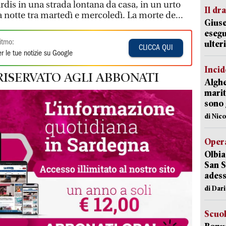
irdis in una strada lontana da casa, in un urto
Il d
la notte tra martedì e mercoledì. La morte de...
Giuse
esegu
itmo:
ulter
CLICCA QUI
r le tue notizie su Google
Incid
RISERVATO AGLI ABBONATI
Alghe
marit
sono 
di Nic
Opera
Olbia
San S
adess
di Dar
Scuo