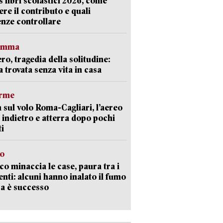
 libri scolastici 2026, come
ere il contributo e quali
nze controllare
ramma
ro, tragedia della solitudine:
 trovata senza vita in casa
arme
 sul volo Roma-Cagliari, l’aereo
 indietro e atterra dopo pochi
i
go
oco minaccia le case, paura tra i
enti: alcuni hanno inalato il fumo
a è successo