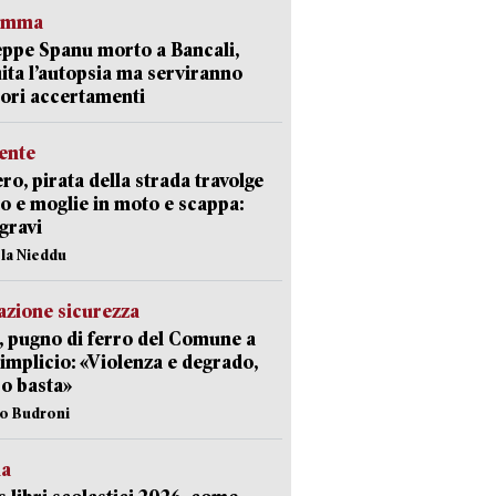
ramma
ppe Spanu morto a Bancali,
ita l’autopsia ma serviranno
iori accertamenti
ente
ro, pirata della strada travolge
o e moglie in moto e scappa:
gravi
ola Nieddu
zione sicurezza
, pugno di ferro del Comune a
implicio: «Violenza e degrado,
o basta»
io Budroni
la