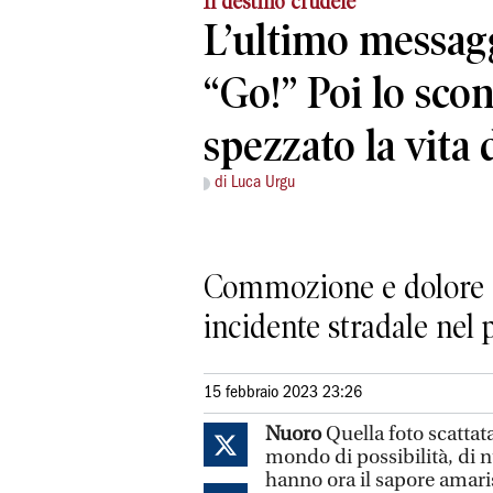
Il destino crudele
L’ultimo messagg
“Go!” Poi lo sco
spezzato la vita 
di Luca Urgu
Commozione e dolore a
incidente stradale nel 
15 febbraio 2023 23:26
Nuoro
Quella foto scattat
mondo di possibilità, di 
hanno ora il sapore amari