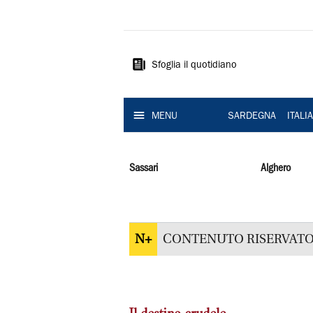
La
Nuova
Sardegna
Sfoglia il quotidiano
MENU
SARDEGNA
ITALI
Sassari
Alghero
N+
CONTENUTO RISERVATO