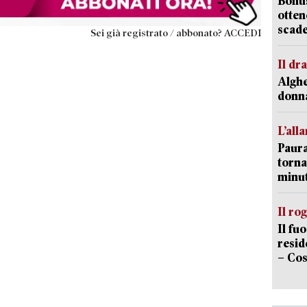
Bonus
otten
scade
Sei già registrato / abbonato? ACCEDI
Il d
Alghe
donna
L’all
Paura
torna
minut
Il ro
Il fu
resid
– Cos