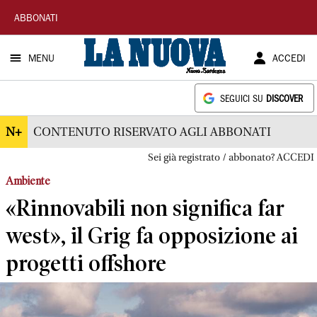
La
ABBONATI
Nuova
MENU
ACCEDI
Sardegna
SEGUICI SU
DISCOVER
N+
CONTENUTO RISERVATO AGLI ABBONATI
Sei già registrato / abbonato? ACCEDI
Ambiente
«Rinnovabili non significa far
west», il Grig fa opposizione ai
progetti offshore