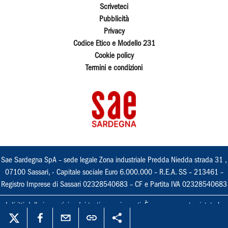
Scriveteci
Pubblicità
Privacy
Codice Etico e Modello 231
Cookie policy
Termini e condizioni
Sae Sardegna SpA – sede legale Zona industriale Predda Niedda strada 31 ,
07100 Sassari, - Capitale sociale Euro 6.000.000 – R.E.A. SS – 213461 –
Registro Imprese di Sassari 02328540683 – CF e Partita IVA 02328540683
I diritti delle immagini e dei testi sono riservati. È espressamente vietata la
loro riproduzione con qualsiasi mezzo e l'adattamento totale o parziale.