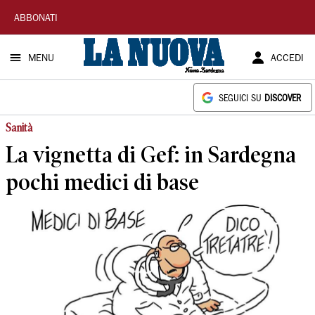
La
ABBONATI
Nuova
MENU
ACCEDI
Sardegna
SEGUICI SU
DISCOVER
Sanità
La vignetta di Gef: in Sardegna
pochi medici di base