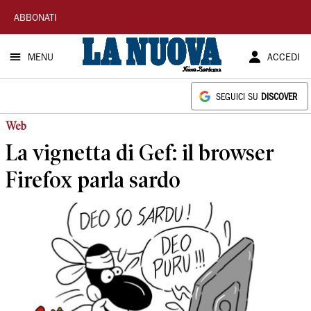
La
ABBONATI
Nuova
MENU
ACCEDI
Sardegna
SEGUICI SU
DISCOVER
Web
La vignetta di Gef: il browser
Firefox parla sardo