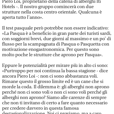
Piero Loi, proprietario della catena di alberghi Iti
Hotels -. Il nostro gruppo comincerà con due
strutture nella costa centro orientale. Qualcuna è
aperta tutto l’anno».
Il test pasquale però potrebbe non essere indicativo:
«La Pasqua è a beneficio in gran parte dei turisti sardi,
con soggiorni brevi, due giorni al massimo e un po’ di
flusso per la scampagnata di Pasqua o Pasquetta con
motivazione enogastronomica. Per questo sono
molto poche le strutture che aprono per Pasqua».
Eppure le potenzialità per mirare più in alto ci sono:
«Purtroppo per noi continua la bassa stagione - dice
ancora Piero Loi -: non ci sono abbastanza voli.
Rimane questo il grosso limite ed è un cane che si
morde la coda. Il dilemma è: gli alberghi non aprono
perché non ci sono voli o non ci sono voli perché gli
alberghi non aprono? Siamo alle carenze di sempre
che non ti invitano di certo a fare quanto necessario
per credere davvero in questa famosa
destagionalizzazione. Noi ci proviamo, ma a caro