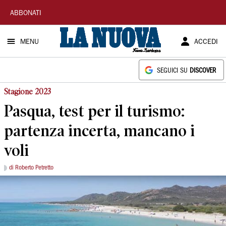
La
ABBONATI
Nuova
MENU
ACCEDI
Sardegna
SEGUICI SU
DISCOVER
Stagione 2023
Pasqua, test per il turismo:
partenza incerta, mancano i
voli
di Roberto Petretto