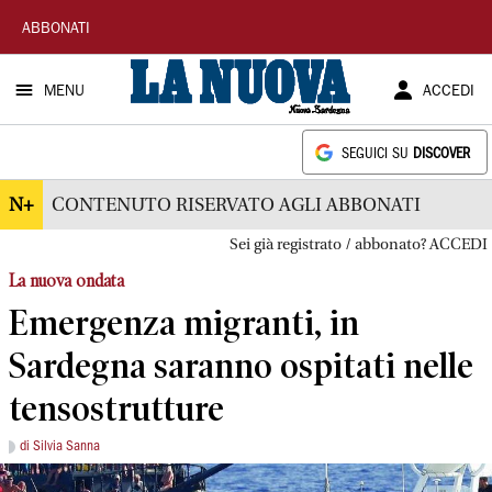
La
ABBONATI
Nuova
MENU
ACCEDI
Sardegna
SEGUICI SU
DISCOVER
N+
CONTENUTO RISERVATO AGLI ABBONATI
Sei già registrato / abbonato? ACCEDI
La nuova ondata
Emergenza migranti, in
Sardegna saranno ospitati nelle
tensostrutture
di Silvia Sanna