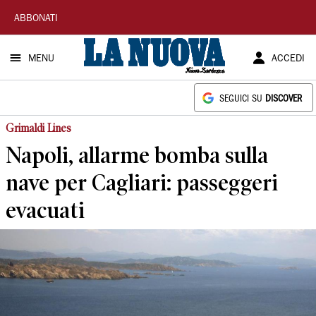
La
ABBONATI
Nuova
MENU
ACCEDI
Sardegna
SEGUICI SU
DISCOVER
Grimaldi Lines
Napoli, allarme bomba sulla
nave per Cagliari: passeggeri
evacuati