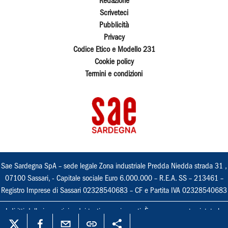
Redazione
Scriveteci
Pubblicità
Privacy
Codice Etico e Modello 231
Cookie policy
Termini e condizioni
Sae Sardegna SpA – sede legale Zona industriale Predda Niedda strada 31 ,
07100 Sassari, - Capitale sociale Euro 6.000.000 – R.E.A. SS – 213461 –
Registro Imprese di Sassari 02328540683 – CF e Partita IVA 02328540683
I diritti delle immagini e dei testi sono riservati. È espressamente vietata la
loro riproduzione con qualsiasi mezzo e l'adattamento totale o parziale.