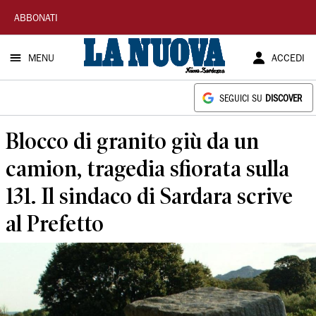
La
ABBONATI
Nuova
MENU
ACCEDI
Sardegna
SEGUICI SU
DISCOVER
Blocco di granito giù da un
camion, tragedia sfiorata sulla
131. Il sindaco di Sardara scrive
al Prefetto