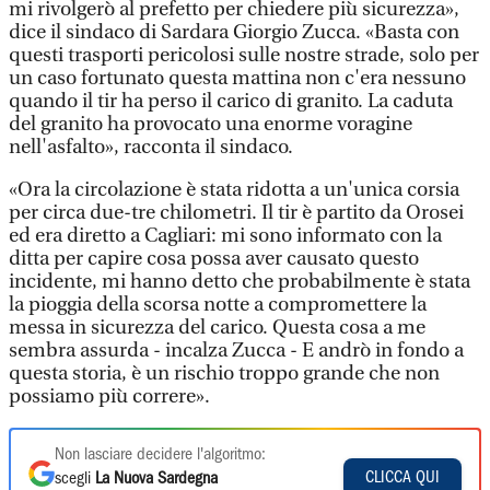
mi rivolgerò al prefetto per chiedere più sicurezza»,
dice il sindaco di Sardara Giorgio Zucca. «Basta con
questi trasporti pericolosi sulle nostre strade, solo per
un caso fortunato questa mattina non c'era nessuno
quando il tir ha perso il carico di granito. La caduta
del granito ha provocato una enorme voragine
nell'asfalto», racconta il sindaco.
«Ora la circolazione è stata ridotta a un'unica corsia
per circa due-tre chilometri. Il tir è partito da Orosei
ed era diretto a Cagliari: mi sono informato con la
ditta per capire cosa possa aver causato questo
incidente, mi hanno detto che probabilmente è stata
la pioggia della scorsa notte a compromettere la
messa in sicurezza del carico. Questa cosa a me
sembra assurda - incalza Zucca - E andrò in fondo a
questa storia, è un rischio troppo grande che non
possiamo più correre».
Non lasciare decidere l'algoritmo:
CLICCA QUI
scegli
La Nuova Sardegna