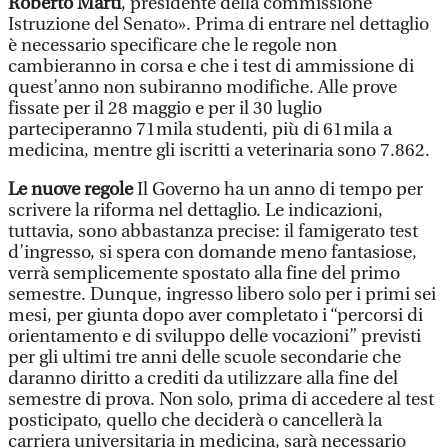
Roberto Marti
, presidente della commissione
Istruzione del Senato». Prima di entrare nel dettaglio
è necessario specificare che le regole non
cambieranno in corsa e che i test di ammissione di
quest’anno non subiranno modifiche. Alle prove
fissate per il 28 maggio e per il 30 luglio
parteciperanno 71mila studenti, più di 61mila a
medicina, mentre gli iscritti a veterinaria sono 7.862.
Le nuove regole
Il Governo ha un anno di tempo per
scrivere la riforma nel dettaglio. Le indicazioni,
tuttavia, sono abbastanza precise: il famigerato test
d’ingresso, si spera con domande meno fantasiose,
verrà semplicemente spostato alla fine del primo
semestre. Dunque, ingresso libero solo per i primi sei
mesi, per giunta dopo aver completato i “percorsi di
orientamento e di sviluppo delle vocazioni” previsti
per gli ultimi tre anni delle scuole secondarie che
daranno diritto a crediti da utilizzare alla fine del
semestre di prova. Non solo, prima di accedere al test
posticipato, quello che deciderà o cancellerà la
carriera universitaria in medicina, sarà necessario