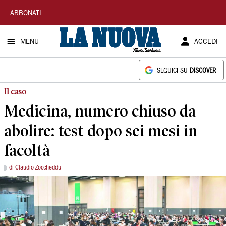
La
ABBONATI
Nuova
MENU
ACCEDI
Sardegna
SEGUICI SU
DISCOVER
Il caso
Medicina, numero chiuso da
abolire: test dopo sei mesi in
facoltà
di Claudio Zoccheddu