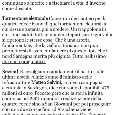
continuano a morire e a rischiare la vita, d’inverno
come d’estate.
Tormentone elettorale
L’apertura dei cantieri per la
quattro corsie è uno di quei tormentoni elettorali a
cui nessuno stenta più a credere. Un trappolone in
cui sono caduti tutti in maniera bipartisan. Ogni volta
si ripetono le stesse cose. Che è una arteria
fondamentale, che la Gallura turistica non può
permettersi di avere mulattiere di questo tipo, che il
nord Sardegna merita più dignità.
Tutto bellissimo
ma poco pragmatico.
Rewind
Riavvolgiamo rapidamente il nastro sulle
ultime novità. A inizio anno il ministro delle
Infrastrutture
Matteo Salvini
, in piena campagna
elettorale in Sardegna, dice che sono disponibili 475
milioni di euro. Peccato però che la storia infinita
comincia nel 2001 quando la realizzazione della
quattro corsie sino a San Giovanni per poi proseguire
con una due corsie fino ad Arzachena viene
individuata come progetto strategico. Ora l’opera è