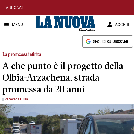
La
ABBONATI
Nuova
MENU
ACCEDI
Sardegna
SEGUICI SU
DISCOVER
La promessa infinita
A che punto è il progetto della
Olbia-Arzachena, strada
promessa da 20 anni
di Serena Lullia