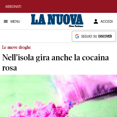
La
ABBONATI
Nuova
MENU
ACCEDI
Sardegna
SEGUICI SU
DISCOVER
Le nuove droghe
Nell’isola gira anche la cocaina
rosa