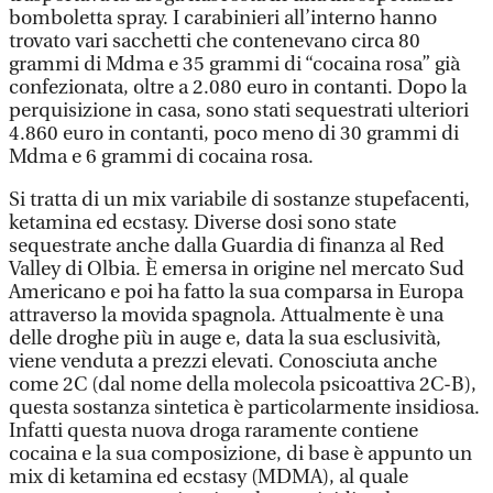
bomboletta spray. I carabinieri all’interno hanno
trovato vari sacchetti che contenevano circa 80
grammi di Mdma e 35 grammi di “cocaina rosa” già
confezionata, oltre a 2.080 euro in contanti. Dopo la
perquisizione in casa, sono stati sequestrati ulteriori
4.860 euro in contanti, poco meno di 30 grammi di
Mdma e 6 grammi di cocaina rosa.
Si tratta di un mix variabile di sostanze stupefacenti,
ketamina ed ecstasy. Diverse dosi sono state
sequestrate anche dalla Guardia di finanza al Red
Valley di Olbia. È emersa in origine nel mercato Sud
Americano e poi ha fatto la sua comparsa in Europa
attraverso la movida spagnola. Attualmente è una
delle droghe più in auge e, data la sua esclusività,
viene venduta a prezzi elevati. Conosciuta anche
come 2C (dal nome della molecola psicoattiva 2C-B),
questa sostanza sintetica è particolarmente insidiosa.
Infatti questa nuova droga raramente contiene
cocaina e la sua composizione, di base è appunto un
mix di ketamina ed ecstasy (MDMA), al quale