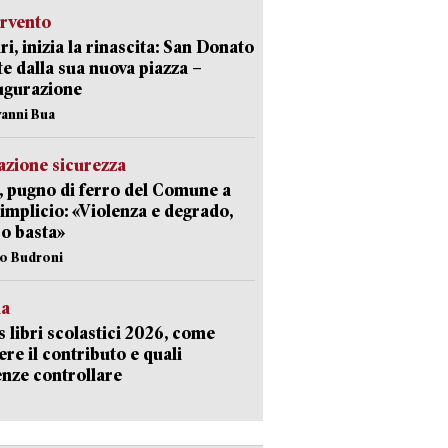
ervento
ri, inizia la rinascita: San Donato
te dalla sua nuova piazza –
ugurazione
vanni Bua
zione sicurezza
, pugno di ferro del Comune a
implicio: «Violenza e degrado,
o basta»
io Budroni
la
 libri scolastici 2026, come
ere il contributo e quali
nze controllare