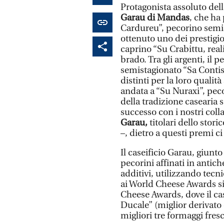
Protagonista assoluto dell
Garau di Mandas
, che ha 
Cardureu”, pecorino semis
ottenuto uno dei prestigio
caprino “Su Crabittu, reali
brado. Tra gli argenti, il
semistagionato “Sa Contiss
distinti per la loro qualit
andata a “Su Nuraxi”, pec
della tradizione casearia 
successo con i nostri co
Garau,
titolari dello stor
–, dietro a questi premi c
Il caseificio Garau, giunt
pecorini affinati in antic
additivi, utilizzando tec
ai World Cheese Awards si 
Cheese Awards, dove il cas
Ducale” (miglior derivato de
migliori tre formaggi fresch