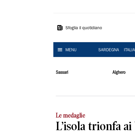
La
Nuova
Sardegna
Sfoglia il quotidiano
MENU
SARDEGNA
ITALI
Sassari
Alghero
Le medaglie
L’isola trionfa 