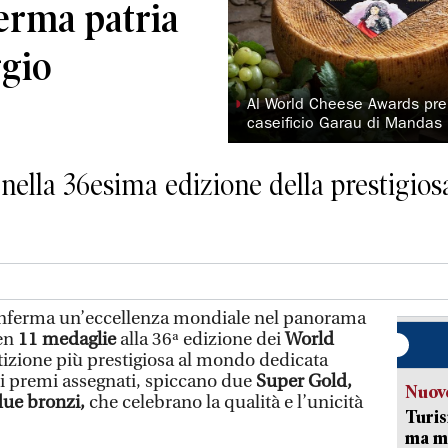
erma patria
gio
◗
Al World Cheese Awards pre
caseificio Garau di Mandas
 nella 36esima edizione della prestigio
onferma un’eccellenza mondiale nel panorama
ben
11 medaglie
alla 36ª edizione dei
World
izione più prestigiosa al mondo dedicata
a i premi assegnati, spiccano due
Super Gold,
Nuove
 due bronzi,
che celebrano la qualità e l’unicità
Turis
ma ma