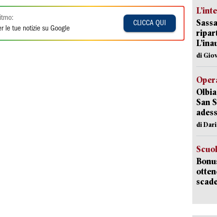
L’int
itmo:
Sassa
CLICCA QUI
r le tue notizie su Google
ripar
L’ina
di Gio
Opera
Olbia
San S
adess
di Dar
Scuo
Bonus
otten
scade