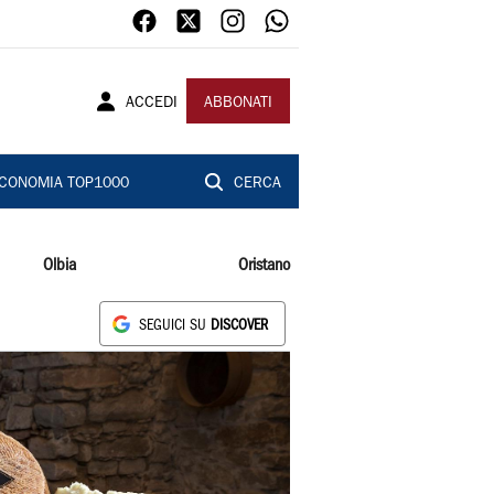
ACCEDI
ABBONATI
CONOMIA TOP1000
CERCA
Olbia
Oristano
SEGUICI SU
DISCOVER