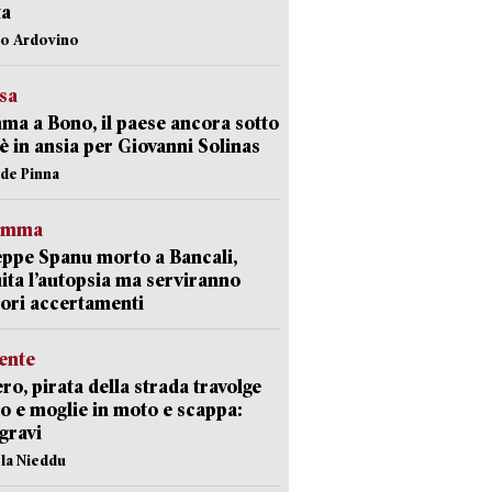
ta
lo Ardovino
esa
a a Bono, il paese ancora sotto
è in ansia per Giovanni Solinas
ide Pinna
ramma
ppe Spanu morto a Bancali,
ita l’autopsia ma serviranno
iori accertamenti
ente
ro, pirata della strada travolge
o e moglie in moto e scappa:
gravi
ola Nieddu