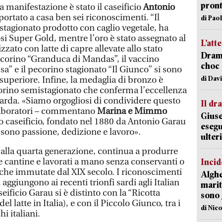
pron
a manifestazione è stato il caseificio
Antonio
portato a casa ben sei riconoscimenti. “Il
di Pao
tagionato prodotto con caglio vegetale, ha
si Super Gold, mentre l’oro è stato assegnato al
L’att
zzato con latte di capre allevate allo stato
Dramm
 pecorino “Granduca di Mandas”, il vaccino
choc 
a” e il pecorino stagionato “Il Giunco” si sono
di Dav
à superiore. Infine, la medaglia di bronzo è
orino semistagionato che conferma l’eccellenza
sarda. «Siamo orgogliosi di condividere questo
Il d
llaboratori – commentano
Marina e Mimmo
Giuse
ico caseificio, fondato nel 1880 da Antonio Garau
esegu
i sono passione, dedizione e lavoro».
ulter
o alla quarta generazione, continua a produrre
he cantine e lavorati a mano senza conservanti o
Incid
niche immutate dal XIX secolo. I riconoscimenti
Alghe
aggiungono ai recenti trionfi sardi agli Italian
marit
eificio Garau si è distinto con la “Ricotta
sono 
l latte in Italia), e con il Piccolo Giunco, tra i
di Nic
i italiani.