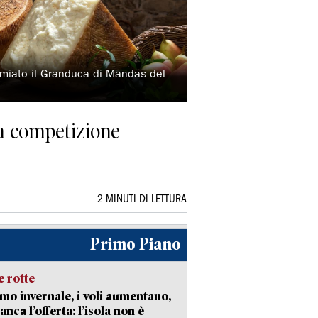
miato il Granduca di Mandas del
sa competizione
2 MINUTI DI LETTURA
Primo Piano
 rotte
mo invernale, i voli aumentano,
nca l’offerta: l’isola non è