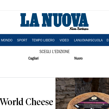
A MONDO
SPORT
TEMPO LIBERO
VIDEO
LANUOVA@SCUOLA
E
SCEGLI L'EDIZIONE
Cagliari
Nuoro
ai World Cheese