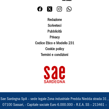
Redazione
Scriveteci
Pubblicità
Privacy
Codice Etico e Modello 231
Cookie policy
Termini e condizioni
Sae Sardegna SpA – sede legale Zona industriale Predda Niedda strada 31 ,
07100 Sassari, - Capitale sociale Euro 6.000.000 – R.E.A. SS – 213461 –