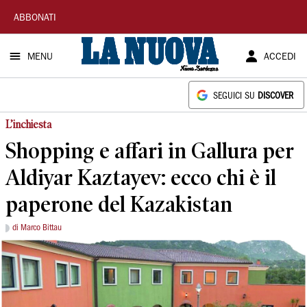
La
ABBONATI
Nuova
MENU
ACCEDI
Sardegna
SEGUICI SU
DISCOVER
L’inchiesta
Shopping e affari in Gallura per
Aldiyar Kaztayev: ecco chi è il
paperone del Kazakistan
di Marco Bittau