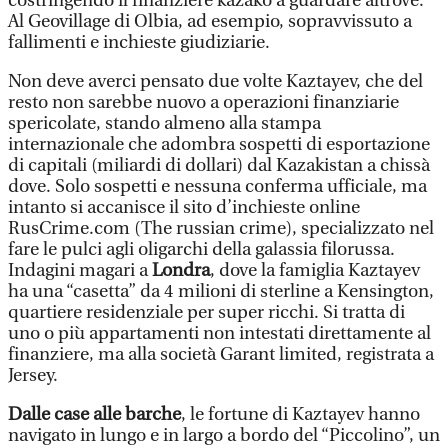
costringendo il finanziere kazako a guardare altrove.
Al Geovillage di Olbia, ad esempio, sopravvissuto a
fallimenti e inchieste giudiziarie.
Non deve averci pensato due volte Kaztayev, che del
resto non sarebbe nuovo a operazioni finanziarie
spericolate, stando almeno alla stampa
internazionale che adombra sospetti di esportazione
di capitali (miliardi di dollari) dal Kazakistan a chissà
dove. Solo sospetti e nessuna conferma ufficiale, ma
intanto si accanisce il sito d’inchieste online
RusCrime.com (The russian crime), specializzato nel
fare le pulci agli oligarchi della galassia filorussa.
Indagini magari a
Londra
, dove la famiglia Kaztayev
ha una “casetta” da 4 milioni di sterline a Kensington,
quartiere residenziale per super ricchi. Si tratta di
uno o più appartamenti non intestati direttamente al
finanziere, ma alla società Garant limited, registrata a
Jersey.
Dalle case alle barche
, le fortune di Kaztayev hanno
navigato in lungo e in largo a bordo del “Piccolino”, un