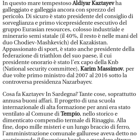
In questo mare tempestoso
Aldiyar Kaztayev
ha
galleggiato e galleggia ancora con sprezzo del
pericolo. Di sicuro è stato presidente del consiglio di
sorveglianza e primo vicepresidente esecutivo del
gruppo Eurasian resources, colosso industriale e
minerario semi statale (il 40%, il resto è nelle mani del
duo Chodiev-Mashkevich) del Kazakistan.
Appassionato di sport, è stato anche presidente della
federazione di triathlon del suo paese, il cui
presidente onorario è stato l’ex capo della Knb
(National security committee),
Karim Massimov
, per
due volte primo ministro dal 2007 al 2016 sotto la
controversa presidenza Nazarbayev.
Cosa fa Kaztayev In Sardegna? Tante cose, soprattutto
annusa buoni affari. Il progetto di una scuola
internazionale di alta formazione per anni era stato
ventilato al Comune di
Tempio
, nello storico e
dimenticato compendio termale di Rinaggiu. Alla
fine, dopo mille misteri e un lungo braccio di ferro,
l’amministrazione comunale gallurese aveva detto no