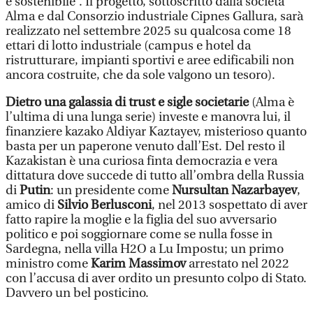
e sostenibile”. Il progetto, sottoscritto dalla società
Alma e dal Consorzio industriale Cipnes Gallura, sarà
realizzato nel settembre 2025 su qualcosa come 18
ettari di lotto industriale (campus e hotel da
ristrutturare, impianti sportivi e aree edificabili non
ancora costruite, che da sole valgono un tesoro).
Dietro una galassia di trust e sigle societarie
(Alma è
l’ultima di una lunga serie) investe e manovra lui, il
finanziere kazako Aldiyar Kaztayev, misterioso quanto
basta per un paperone venuto dall’Est. Del resto il
Kazakistan è una curiosa finta democrazia e vera
dittatura dove succede di tutto all’ombra della Russia
di
Putin
: un presidente come
Nursultan Nazarbayev
,
amico di
Silvio Berlusconi
, nel 2013 sospettato di aver
fatto rapire la moglie e la figlia del suo avversario
politico e poi soggiornare come se nulla fosse in
Sardegna, nella villa H2O a Lu Impostu; un primo
ministro come
Karim Massimov
arrestato nel 2022
con l’accusa di aver ordito un presunto colpo di Stato.
Davvero un bel posticino.