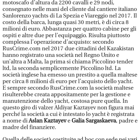
motoscafo d’altura da 2200 cavalli e 29 nodi,
consegnato nelle mani del cliente dal cantiere italiano
Sanlorenzo yachts di La Spezia e Viareggio nel 2017. Il
costo della barca, lunga quasi 30 metri, è di circa 8
milioni di euro. Abbastanza per quattro cabine per gli
ospiti e altre due per l’equipaggio. Risulta piuttosto
complessa l’operazione d’acquisto: secondo
RusCrime.com nel 2017 due cittadini del Kazakistan
hanno registrato una società nel Regno Unito e
un’altra a Malta, la prima si chiama Piccolino tender
ltd, la seconda semplicemente Piccolino ltd. La
società inglese ha emesso un prestito a quella maltese
per circa 8 milioni di euro per l’acquisto dello yacht.
E sempre secondo RusCrime.com la società maltese
risulterebbe creata appositamente per la gestione e
manutenzione dello yacht, costosa pure quella. In
questo giro di valzer Aldiyar Kaztayev non figura mai
perché la società a cui è intestato lo yacht è registrata
a nome di
Aslan Kaztayev
e
Galia Sargaskaeva
, padre e
madre del finanziere.
Quella delle società costituite ad hoc con sede nei vari