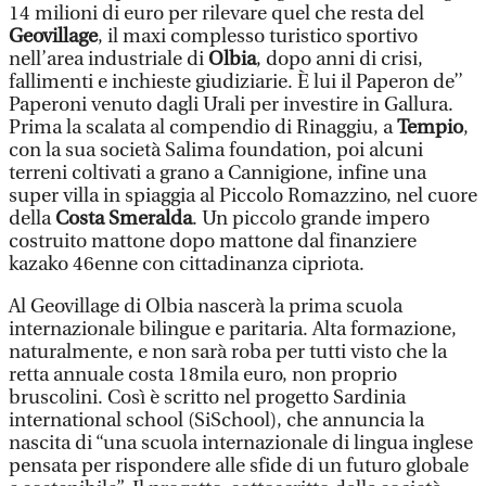
14 milioni di euro per rilevare quel che resta del
Geovillage
, il maxi complesso turistico sportivo
nell’area industriale di
Olbia
, dopo anni di crisi,
fallimenti e inchieste giudiziarie. È lui il Paperon de’’
Paperoni venuto dagli Urali per investire in Gallura.
Prima la scalata al compendio di Rinaggiu, a
Tempio
,
con la sua società Salima foundation, poi alcuni
terreni coltivati a grano a Cannigione, infine una
super villa in spiaggia al Piccolo Romazzino, nel cuore
della
Costa Smeralda
. Un piccolo grande impero
costruito mattone dopo mattone dal finanziere
kazako 46enne con cittadinanza cipriota.
Al Geovillage di Olbia nascerà la prima scuola
internazionale bilingue e paritaria. Alta formazione,
naturalmente, e non sarà roba per tutti visto che la
retta annuale costa 18mila euro, non proprio
bruscolini. Così è scritto nel progetto Sardinia
international school (SiSchool), che annuncia la
nascita di “una scuola internazionale di lingua inglese
pensata per rispondere alle sfide di un futuro globale