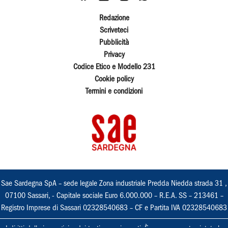
Redazione
Scriveteci
Pubblicità
Privacy
Codice Etico e Modello 231
Cookie policy
Termini e condizioni
Sae Sardegna SpA – sede legale Zona industriale Predda Niedda strada 31 ,
07100 Sassari, - Capitale sociale Euro 6.000.000 – R.E.A. SS – 213461 –
Registro Imprese di Sassari 02328540683 – CF e Partita IVA 02328540683