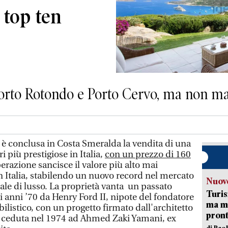
a top ten
Porto Rotondo e Porto Cervo, ma non m
i è conclusa in Costa Smeralda la vendita di una
 più prestigiose in Italia,
con un prezzo di 160
erazione sancisce il valore più alto mai
in Italia, stabilendo un nuovo record nel mercato
Nuove
ale di lusso. La proprietà vanta un passato
Turis
li anni ’70 da Henry Ford II, nipote del fondatore
ma ma
listico, con un progetto firmato dall'architetto
pron
ere ceduta nel 1974 ad Ahmed Zaki Yamani, ex
di Pao