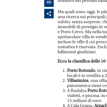
ministro del petrolio saud
Ma quali sono, oggi, le più
una ricerca sui principali
subito, senza sorprese, ch
immobili di prestigio in 
e Porto Cervo. Ma nella t
spettacolare villa in vendi
incluse le ville il cui pre
trattativa è riservata. Esc
fallimenti giudiziari.
Ecco la classifica delle 10
Porto Rotondo
, in v
locali è in vendita a 
Villasimius
, una vill
panoramica viene ced
A Rudalza
Porto Rot
vialetti, e piscina, i
15 milioni di euro
A Cala Granu,
Arzac