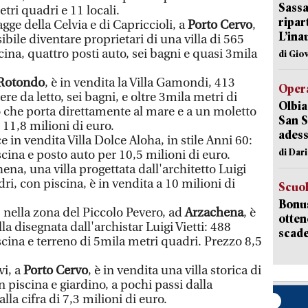
Sassa
tri quadri e 11 locali.
ripar
gge della Celvia e di Capriccioli, a
Porto Cervo
,
L’ina
ibile diventare proprietari di una villa di 565
ina, quattro posti auto, sei bagni e quasi 3mila
di Gio
Rotondo
, è in vendita la Villa Gamondi, 413
Opera
re da letto, sei bagni, e oltre 3mila metri di
Olbia
o che porta direttamente al mare e a un moletto
San S
r 11,8 milioni di euro.
adess
e in vendita Villa Dolce Aloha, in stile Anni 60:
di Dar
cina e posto auto per 10,5 milioni di euro.
hena, una villa progettata dall'architetto Luigi
dri, con piscina, è in vendita a 10 milioni di
Scuo
Bonus
, nella zona del Piccolo Pevero, ad
Arzachena
, è
otten
lla disegnata dall'archistar Luigi Vietti: 488
scade
cina e terreno di 5mila metri quadri. Prezzo 8,5
vi, a
Porto Cervo
, è in vendita una villa storica di
 piscina e giardino, a pochi passi dalla
la cifra di 7,3 milioni di euro.