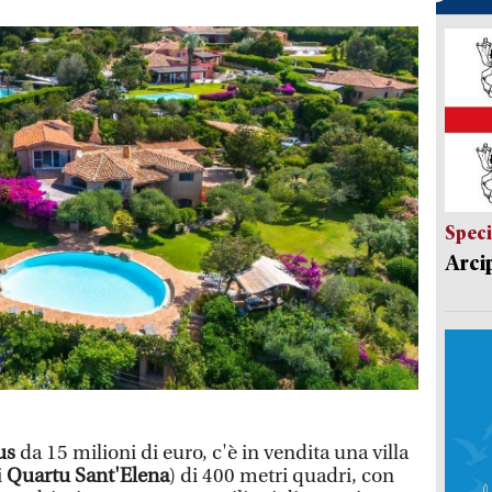
Speci
Arci
ius
da 15 milioni di euro, c'è in vendita una villa
i
Quartu Sant'Elena
) di 400 metri quadri, con