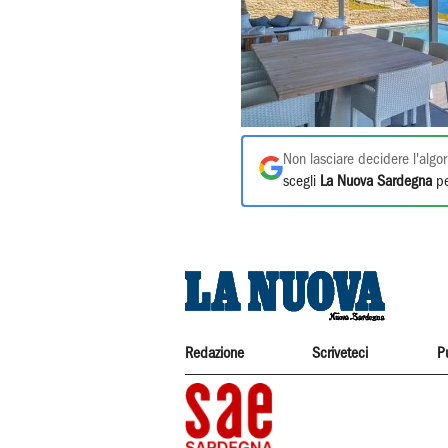
Non lasciare decidere l'algor
scegli
La Nuova Sardegna
pe
Redazione
Scriveteci
P