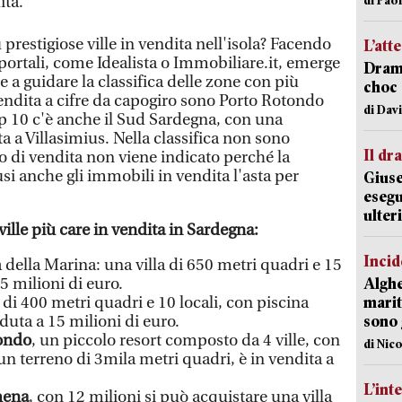
ita.
 prestigiose ville in vendita nell'isola? Facendo
L’att
 portali, come Idealista o Immobiliare.it, emerge
Dramm
e a guidare la classifica delle zone con più
choc 
vendita a cifre da capogiro sono Porto Rotondo
di Dav
op 10 c'è anche il Sud Sardegna, con una
ta a Villasimius. Nella classifica non sono
Il d
zzo di vendita non viene indicato perché la
lusi anche gli immobili in vendita l'asta per
Giuse
esegu
ulter
 ville più care in vendita in Sardegna:
Incid
ia della Marina: una villa di 650 metri quadri e 15
25 milioni di euro.
Alghe
a di 400 metri quadri e 10 locali, con piscina
marit
uta a 15 milioni di euro.
sono 
ondo
, un piccolo resort composto da 4 ville, con
di Nic
n un terreno di 3mila metri quadri, è in vendita a
L’int
hena
, con 12 milioni si può acquistare una villa