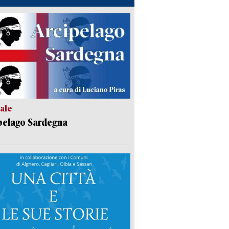
ale
pelago Sardegna