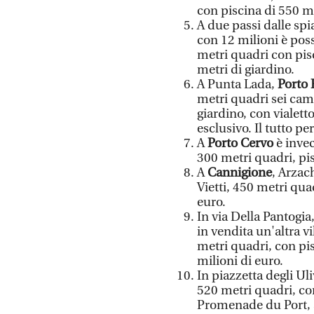
con piscina di 550 me
A due passi dalle spia
con 12 milioni è poss
metri quadri con pisc
metri di giardino.
A Punta Lada,
Porto 
metri quadri sei came
giardino, con vialett
esclusivo. Il tutto pe
A
Porto Cervo
è invec
300 metri quadri, pis
A
Cannigione
, Arzac
Vietti, 450 metri qua
euro.
In via Della Pantogia
in vendita un'altra vi
metri quadri, con pis
milioni di euro.
In piazzetta degli Uli
520 metri quadri, con
Promenade du Port, al