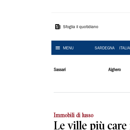
La
Nuova
Sardegna
Sfoglia il quotidiano
MENU
SARDEGNA
ITALI
Sassari
Alghero
Immobili di lusso
Le ville più care