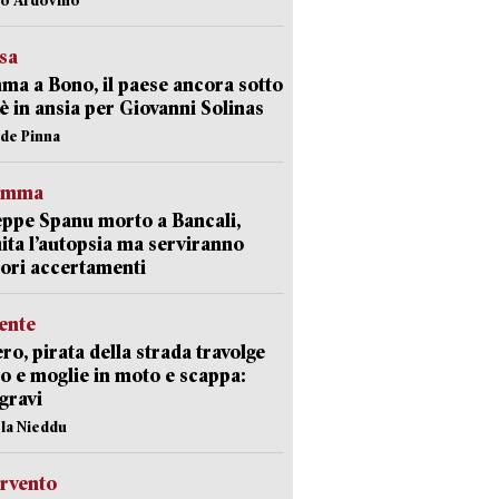
esa
a a Bono, il paese ancora sotto
è in ansia per Giovanni Solinas
ide Pinna
ramma
ppe Spanu morto a Bancali,
ita l’autopsia ma serviranno
iori accertamenti
ente
ro, pirata della strada travolge
o e moglie in moto e scappa:
gravi
ola Nieddu
ervento