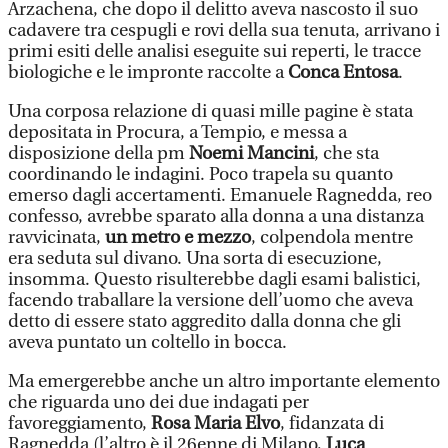
Arzachena, che dopo il delitto aveva nascosto il suo
cadavere tra cespugli e rovi della sua tenuta, arrivano i
primi esiti delle analisi eseguite sui reperti, le tracce
biologiche e le impronte raccolte a
Conca Entosa
.
Una corposa relazione di quasi mille pagine è stata
depositata in Procura, a Tempio, e messa a
disposizione della pm
Noemi Mancini
, che sta
coordinando le indagini. Poco trapela su quanto
emerso dagli accertamenti. Emanuele Ragnedda, reo
confesso, avrebbe sparato alla donna a una distanza
ravvicinata,
un metro e mezzo
, colpendola mentre
era seduta sul divano. Una sorta di esecuzione,
insomma. Questo risulterebbe dagli esami balistici,
facendo traballare la versione dell’uomo che aveva
detto di essere stato aggredito dalla donna che gli
aveva puntato un coltello in bocca.
Ma emergerebbe anche un altro importante elemento
che riguarda uno dei due indagati per
favoreggiamento,
Rosa Maria Elvo
, fidanzata di
Ragnedda (l’altro è il 26enne di Milano,
Luca