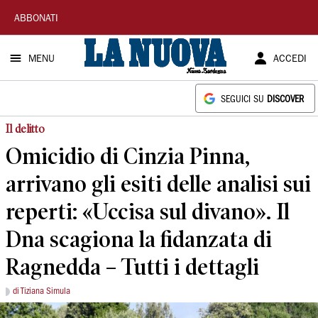
La
ABBONATI
Nuova
MENU
ACCEDI
Sardegna
SEGUICI SU
DISCOVER
Il delitto
Omicidio di Cinzia Pinna,
arrivano gli esiti delle analisi sui
reperti: «Uccisa sul divano». Il
Dna scagiona la fidanzata di
Ragnedda – Tutti i dettagli
di Tiziana Simula