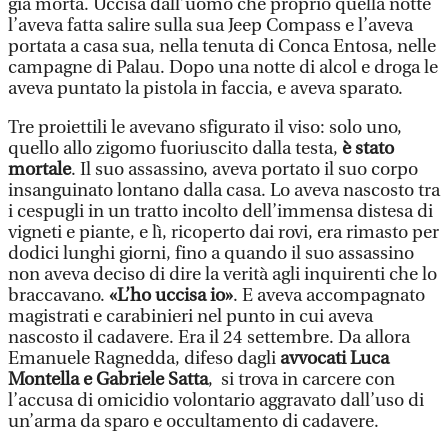
già morta. Uccisa dall’uomo che proprio quella notte
l’aveva fatta salire sulla sua Jeep Compass e l’aveva
portata a casa sua, nella tenuta di Conca Entosa, nelle
campagne di Palau. Dopo una notte di alcol e droga le
aveva puntato la pistola in faccia, e aveva sparato.
Tre proiettili le avevano sfigurato il viso: solo uno,
quello allo zigomo fuoriuscito dalla testa,
è stato
mortale
. Il suo assassino, aveva portato il suo corpo
insanguinato lontano dalla casa. Lo aveva nascosto tra
i cespugli in un tratto incolto dell’immensa distesa di
vigneti e piante, e lì, ricoperto dai rovi, era rimasto per
dodici lunghi giorni, fino a quando il suo assassino
non aveva deciso di dire la verità agli inquirenti che lo
braccavano.
«L’ho uccisa io»
. E aveva accompagnato
magistrati e carabinieri nel punto in cui aveva
nascosto il cadavere. Era il 24 settembre. Da allora
Emanuele Ragnedda, difeso dagli
avvocati Luca
Montella e Gabriele Satta
, si trova in carcere con
l’accusa di omicidio volontario aggravato dall’uso di
un’arma da sparo e occultamento di cadavere.