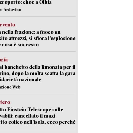
aeroporto: choc a Olbia
lo Ardovino
ervento
 nella frazione: a fuoco un
ito attrezzi, si sfiora l’esplosione
 cosa è successo
oria
al banchetto della limonata per il
ino, dopo la multa scatta la gara
lidarietà nazionale
azione Web
stero
etto Einstein Telescope sulle
vabili: cancellato il maxi
tto eolico nell’isola, ecco perché