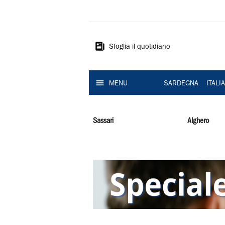
La
Nuova
Sardegna
Sfoglia il quotidiano
MENU
SARDEGNA
ITALI
Sassari
Alghero