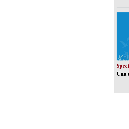
Speci
Una c