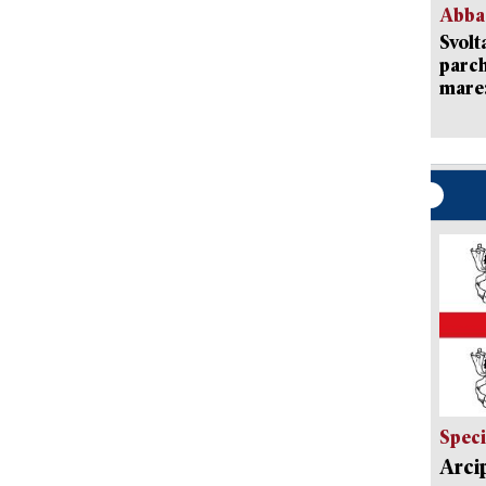
Abba
Svolt
parch
mare: 
Speci
Arci