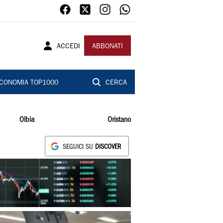
ACCEDI
ABBONATI
CONOMIA TOP1000
CERCA
Olbia
Oristano
SEGUICI SU
DISCOVER