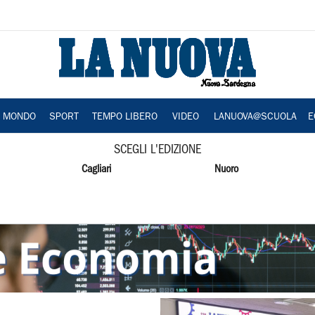
A MONDO
SPORT
TEMPO LIBERO
VIDEO
LANUOVA@SCUOLA
E
SCEGLI L'EDIZIONE
Cagliari
Nuoro