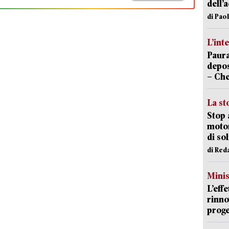
dell’
di Pao
L’int
Paura
depos
– Che
La st
Stop 
motor
di so
di Red
Mini
L’eff
rinno
proge