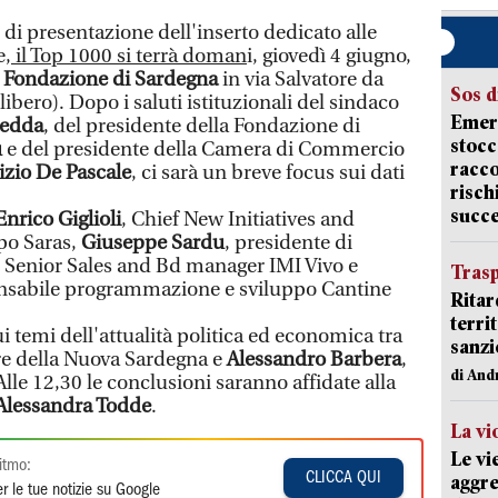
 di presentazione dell'inserto dedicato alle
e,
il Top 1000 si terrà doman
i, giovedì 4 giugno,
a
Fondazione di Sardegna
in via Salvatore da
Sos d
libero). Dopo i saluti istituzionali del sindaco
Emerg
edda
, del presidente della Fondazione di
stocc
u
e del presidente della Camera di Commercio
racco
zio De Pascale
, ci sarà un breve focus sui dati
risch
succ
Enrico Giglioli
, Chief New Initiatives and
po Saras,
Giuseppe Sardu
, presidente di
, Senior Sales and Bd manager IMI Vivo e
Trasp
onsabile programmazione e sviluppo Cantine
Ritar
terri
 temi dell'attualità politica ed economica tra
sanzi
ore della Nuova Sardegna e
Alessandro Barbera
,
di And
Alle 12,30 le conclusioni saranno affidate alla
Alessandra Todde
.
La vi
Le vi
itmo:
CLICCA QUI
aggre
r le tue notizie su Google