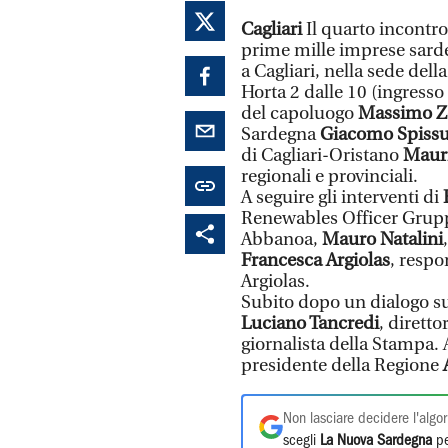
Cagliari
Il quarto incontro
prime mille imprese sard
a Cagliari, nella sede dell
Horta 2 dalle 10 (ingresso 
del capoluogo
Massimo Z
Sardegna
Giacomo Spiss
di Cagliari-Oristano
Mauri
regionali e provinciali.
A seguire gli interventi di
Renewables Officer Grup
Abbanoa,
Mauro Natalini
Francesca Argiolas
, resp
Argiolas.
Subito dopo un dialogo sui
Luciano Tancredi
, dirett
giornalista della Stampa. 
presidente della Regione
Non lasciare decidere l'algor
scegli
La Nuova Sardegna
pe