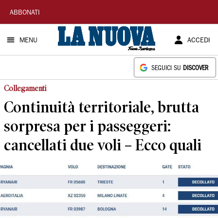
La
ABBONATI
Nuova
MENU
ACCEDI
Sardegna
SEGUICI SU
DISCOVER
Collegamenti
Continuità territoriale, brutta
sorpresa per i passeggeri:
cancellati due voli – Ecco quali