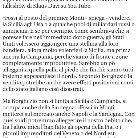
talk show di Klaus Davi su You Tube.
«Fossi al posto del premier Monti - spiega - venderei
la Sicilia agli Usa o a qualche pool di miliardari russi o
americani. E se per esempio, come sembrava che si
potesse fare nell’immediato dopo guerra, gli Stati
Uniti volessero aggiungere una stellina alla loro
bandiera, allora molto volentieri la Sicilia, ma prima
ancora la Campania, perchè siamo di fronte a zone
completamente improduttive. Sarebbe un pò
alleggerita quella palla al piede che finchè siamo tutti
insieme appesantisce il nord». Secondo Borghezio la
vendita potrebbe anche avere effetti positivi sui conti
dello stato italiano così disastrati.
Ma Borghezio non si limita a Sicilia e Campania, si
occupa anche della Sardegna: «Fossi in Monti
metterei sul mercato anche Napoli e la Sardegna. Con
quei soldi potremmo alleggerire il nostro debito che,
tra l’altro, mica l’han fatto gli operai della Fiat o i
piccoli imprenditori del Veneto o del Nord est.