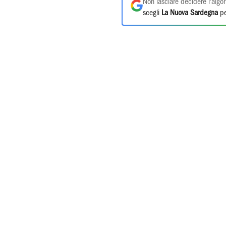
Non lasciare decidere l'algor
scegli
La Nuova Sardegna
pe