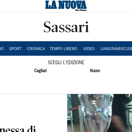
Sassari
DO
SPORT
CRONACA
TEMPO LIBERO
VIDEO
LANUOVA@SCUO
SCEGLI L'EDIZIONE
Cagliari
Nuoro
nessa di