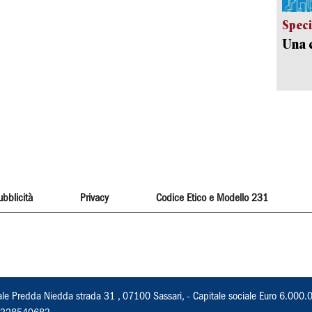
Speci
Una c
ubblicità
Privacy
Codice Etico e Modello 231
ale Predda Niedda strada 31 , 07100 Sassari, - Capitale sociale Euro 6.000.