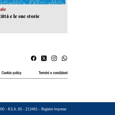
ale
ittà e le sue storie
Cookie policy
Termini e condizioni
000 – R.E.A. SS – 213461 – Registro Imprese