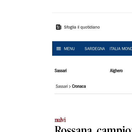
La
Nuova
Sardegna
Sfoglia il quotidiano
MENU
SARDEGNA
ITALIA MON
Sassari
Alghero
Sassari
Cronaca
nulvi
Rossana, campio