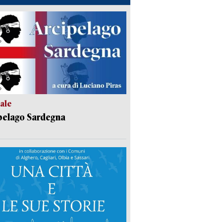
ale
pelago Sardegna