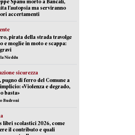
ppe Spanu morto a Bancali,
ita l’autopsia ma serviranno
iori accertamenti
ente
ro, pirata della strada travolge
o e moglie in moto e scappa:
gravi
ola Nieddu
zione sicurezza
, pugno di ferro del Comune a
implicio: «Violenza e degrado,
o basta»
io Budroni
la
 libri scolastici 2026, come
ere il contributo e quali