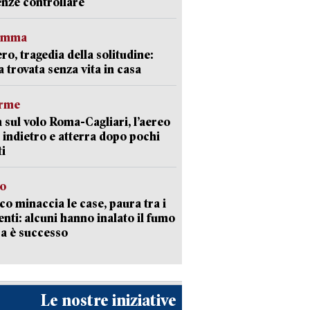
nze controllare
ramma
ro, tragedia della solitudine:
 trovata senza vita in casa
arme
 sul volo Roma-Cagliari, l’aereo
 indietro e atterra dopo pochi
i
go
oco minaccia le case, paura tra i
enti: alcuni hanno inalato il fumo
a è successo
Le nostre iniziative