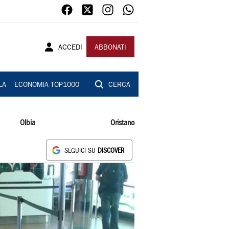
ACCEDI
ABBONATI
LA
ECONOMIA TOP1000
CERCA
Olbia
Oristano
SEGUICI SU
DISCOVER