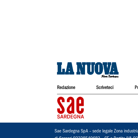
Redazione
Scriveteci
P
Sae Sardegna SpA – sede legale Zona industri