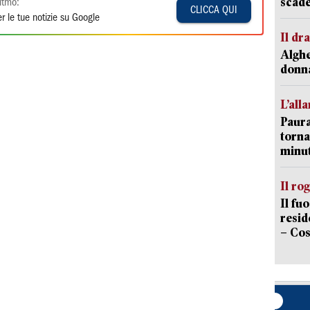
scade
itmo:
CLICCA QUI
r le tue notizie su Google
Il d
Alghe
donna
L’all
Paura
torna
minut
Il ro
Il fu
resid
– Cos