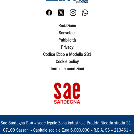
Redazione
Scriveteci
Pubblicità
Privacy
Codice Etico e Modello 231
Cookie policy
Termini e condizioni
Sae Sardegna SpA – sede legale Zona industriale Predda Niedda strada 31 ,
07100 Sassari, - Capitale sociale Euro 6.000.000 – R.E.A. SS – 213461 –