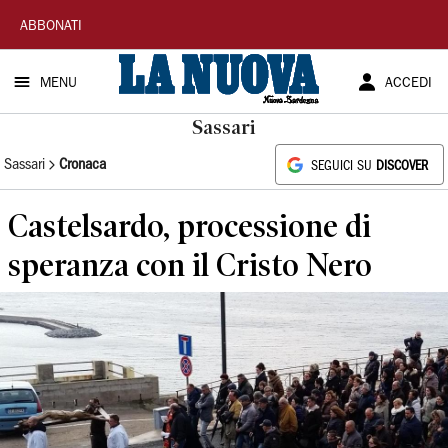
La
ABBONATI
Nuova
MENU
ACCEDI
Sardegna
Sassari
Sassari
Cronaca
SEGUICI SU
DISCOVER
Castelsardo, processione di
speranza con il Cristo Nero