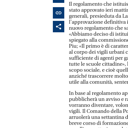
Il regolamento che istituis
stato approvato ieri matt
generali, presieduta da L
l’approvazione definitiva 
nuovo regolamento che sar
«Abbiamo deciso di istitui
spiegato alla commissione
Piu; «Il primo è di caratte
al corpo dei vigili urban
sufficiente di agenti per g
tutte le scuole cittadine»
scopo sociale, e cioè quell
anziché trascorrere molt
utile alla comunità, sent
In base al regolamento a
pubblicherà un avviso e ra
vorranno diventare, volon
vigili. Il Comando della Po
arruolerà una settantina 
breve corso di formazione