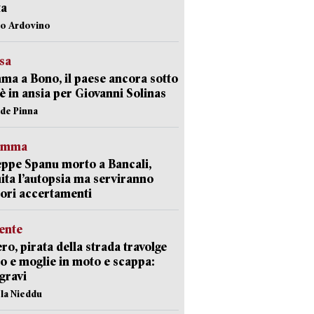
ta
lo Ardovino
esa
a a Bono, il paese ancora sotto
è in ansia per Giovanni Solinas
ide Pinna
ramma
ppe Spanu morto a Bancali,
ita l’autopsia ma serviranno
iori accertamenti
ente
ro, pirata della strada travolge
o e moglie in moto e scappa:
gravi
ola Nieddu