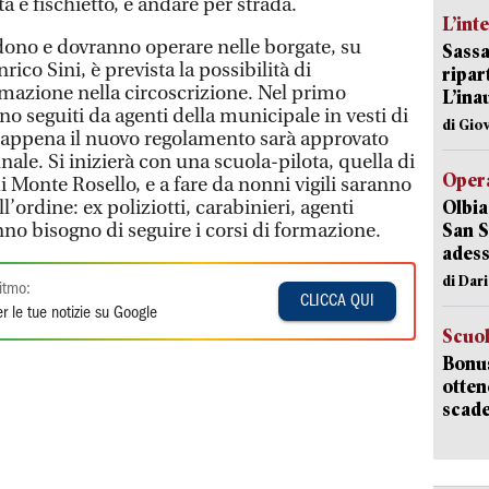
ta e fischietto, e andare per strada.
L’int
iedono e dovranno operare nelle borgate, su
Sassa
rico Sini, è prevista la possibilità di
ripar
rmazione nella circoscrizione. Nel primo
L’ina
no seguiti da agenti della municipale in vesti di
di Gio
rà appena il nuovo regolamento sarà approvato
le. Si inizierà con una scuola-pilota, quella di
Opera
di Monte Rosello, e a fare da nonni vigili saranno
l’ordine: ex poliziotti, carabinieri, agenti
Olbia
no bisogno di seguire i corsi di formazione.
San S
adess
di Dar
itmo:
CLICCA QUI
r le tue notizie su Google
Scuo
Bonus
otten
scade