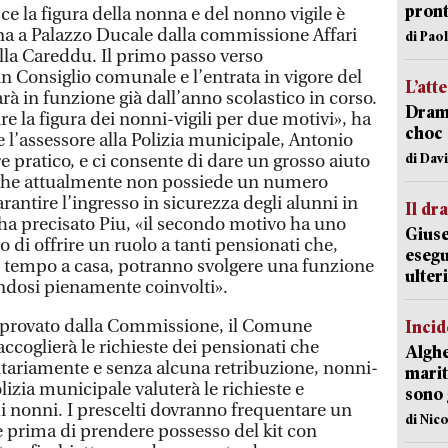
pron
ce la figura della nonna e del nonno vigile è
ina a Palazzo Ducale dalla commissione Affari
di Pao
alla Careddu. Il primo passo verso
in Consiglio comunale e l’entrata in vigore del
L’att
à in funzione già dall’anno scolastico in corso.
Dramm
re la figura dei nonni-vigili per due motivi», ha
choc 
 l’assessore alla Polizia municipale, Antonio
di Dav
re pratico, e ci consente di dare un grosso aiuto
i che attualmente non possiede un numero
arantire l’ingresso in sicurezza degli alunni in
Il d
, ha precisato Piu, «il secondo motivo ha uno
Giuse
o di offrire un ruolo a tanti pensionati che,
esegu
o tempo a casa, potranno svolgere una funzione
ulter
endosi pienamente coinvolti».
pprovato dalla Commissione, il Comune
Incid
ccoglierà le richieste dei pensionati che
Alghe
tariamente e senza alcuna retribuzione, nonni-
marit
lizia municipale valuterà le richieste e
sono 
di nonni. I prescelti dovranno frequentare un
di Nic
 prima di prendere possesso del kit con