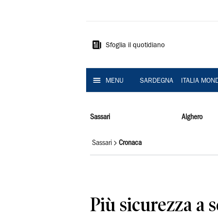
La
Nuova
Sardegna
Sfoglia il quotidiano
MENU
SARDEGNA
ITALIA MON
Sassari
Alghero
Sassari
Cronaca
Più sicurezza a 