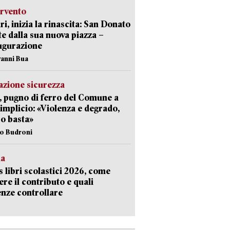
ervento
ri, inizia la rinascita: San Donato
te dalla sua nuova piazza –
ugurazione
vanni Bua
zione sicurezza
, pugno di ferro del Comune a
implicio: «Violenza e degrado,
o basta»
io Budroni
la
 libri scolastici 2026, come
ere il contributo e quali
nze controllare