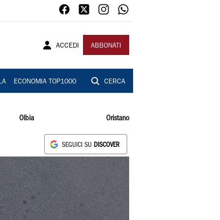
ACCEDI
ABBONATI
LA
ECONOMIA TOP1000
CERCA
Olbia
Oristano
SEGUICI SU
DISCOVER