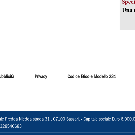
Speci
Una c
ubblicità
Privacy
Codice Etico e Modello 231
ale Predda Niedda strada 31 , 07100 Sassari, - Capitale sociale Euro 6.000.
 02328540683