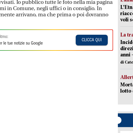
visati. Io pubblico tutte le foto nella mia pagina
L'Etn
mi in Comune, negli uffici o in consiglio. In
riacc
ramente arrivano, ma che prima o poi dovranno
voli 
La tr
itmo:
CLICCA QUI
Incid
r le tue notizie su Google
direz
anni 
di Cat
Aller
Morta
lotto