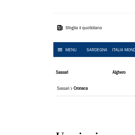
La
Nuova
Sardegna
Sfoglia il quotidiano
MENU
SARDEGNA
ITALIA MON
Sassari
Alghero
Sassari
Cronaca