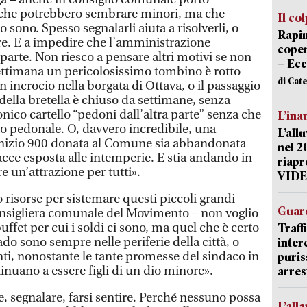
 che potrebbero sembrare minori, ma che
Il co
lo sono. Spesso segnalarli aiuta a risolverli, o
Rapin
re. E a impedire che l’amministrazione
coper
 parte. Non riesco a pensare altri motivi se non
– Ecc
settimana un pericolosissimo tombino è rotto
di Cat
n incrocio nella borgata di Ottava, o il passaggio
 della bretella è chiuso da settimane, senza
nico cartello “pedoni dall’altra parte” senza che
L’ina
to pedonale. O, davvero incredibile, una
L’all
inizio 900 donata al Comune sia abbandonata
nel 2
acce esposta alle intemperie. E stia andando in
riapr
e un’attrazione per tutti».
VID
isorse per sistemare questi piccoli grandi
Guard
onsigliera comunale del Movimento – non voglio
uffet per cui i soldi ci sono, ma quel che è certo
Traff
ado sono sempre nelle periferie della città, o
inter
enti, nonostante le tante promesse del sindaco in
puris
inuano a essere figli di un dio minore».
arres
, segnalare, farsi sentire. Perché nessuno possa
L’all