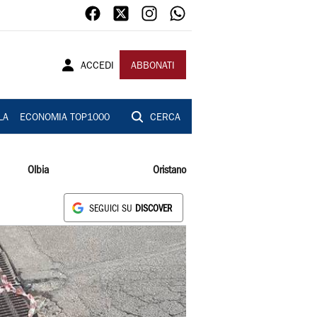
ACCEDI
ABBONATI
LA
ECONOMIA TOP1000
CERCA
Olbia
Oristano
SEGUICI SU
DISCOVER