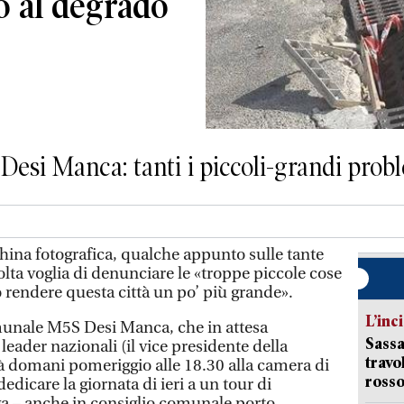
o al degrado
Desi Manca: tanti i piccoli-grandi prob
ina fotografica, qualche appunto sulle tante
lta voglia di denunciare le «troppe piccole cose
o rendere questa città un po’ più grande».
L’inc
munale M5S Desi Manca, che in attesa
Sassa
 leader nazionali (il vice presidente della
travo
à domani pomeriggio alle 18.30 alla camera di
rosso
dicare la giornata di ieri a un tour di
a – anche in consiglio comunale porto