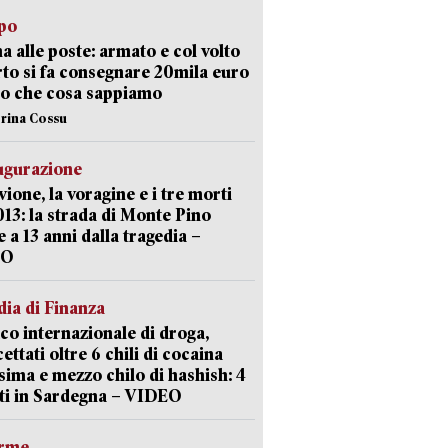
lpo
a alle poste: armato e col volto
to si fa consegnare 20mila euro
o che cosa sappiamo
erina Cossu
ugurazione
uvione, la voragine e i tre morti
013: la strada di Monte Pino
e a 13 anni dalla tragedia –
EO
ia di Finanza
ico internazionale di droga,
cettati oltre 6 chili di cocaina
sima e mezzo chilo di hashish: 4
ti in Sardegna – VIDEO
arme