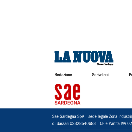
Redazione
Scriveteci
P
Sae Sardegna SpA – sede legale Zona industri
di Sassari 02328540683 – CF e Partita IVA