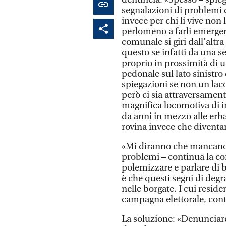
segnalazioni di problemi
invece per chi li vive non 
perlomeno a farli emerge
comunale si giri dall’altra
questo se infatti da una 
proprio in prossimità di u
pedonale sul lato sinistro
spiegazioni se non un laco
però ci sia attraversamen
magnifica locomotiva di 
da anni in mezzo alle erb
rovina invece che diventar
«Mi diranno che mancano r
problemi – continua la c
polemizzare e parlare di b
è che questi segni di degr
nelle borgate. I cui resid
campagna elettorale, cont
La soluzione: «Denunciare