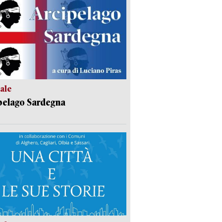
ale
pelago Sardegna