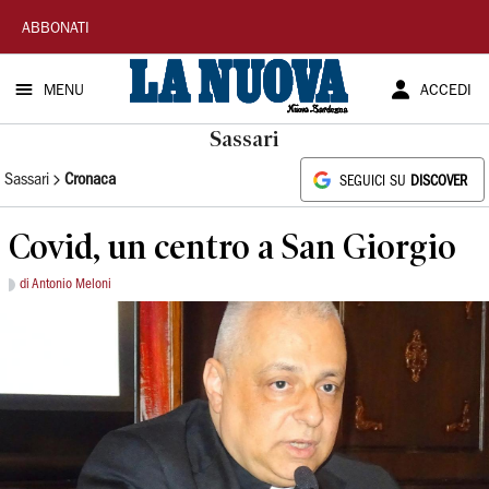
La
ABBONATI
Nuova
MENU
ACCEDI
Sardegna
Sassari
Sassari
Cronaca
SEGUICI SU
DISCOVER
Covid, un centro a San Giorgio
di Antonio Meloni