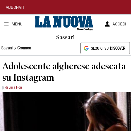
La
ABBONATI
Nuova
MENU
ACCEDI
Sardegna
Sassari
Sassari
Cronaca
SEGUICI SU
DISCOVER
Adolescente algherese adescata
su Instagram
di Luca Fiori