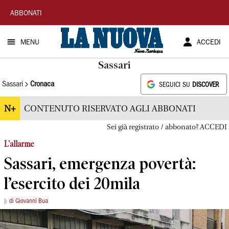
La
ABBONATI
Nuova
MENU
ACCEDI
Sardegna
Sassari
Sassari
Cronaca
SEGUICI SU
DISCOVER
N+
CONTENUTO RISERVATO AGLI ABBONATI
Sei già registrato / abbonato? ACCEDI
L'allarme
Sassari, emergenza povertà:
l’esercito dei 20mila
di Giovanni Bua