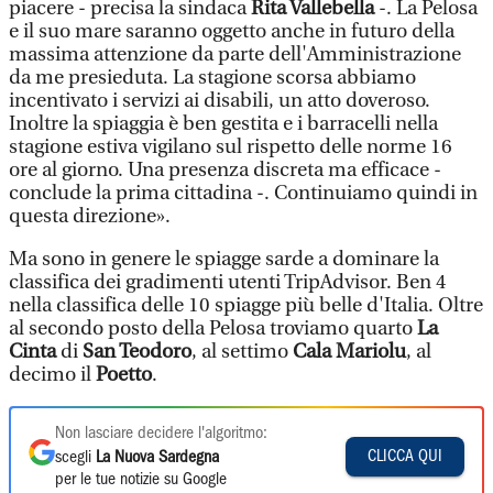
piacere - precisa la sindaca
Rita Vallebella
-. La Pelosa
e il suo mare saranno oggetto anche in futuro della
massima attenzione da parte dell'Amministrazione
da me presieduta. La stagione scorsa abbiamo
incentivato i servizi ai disabili, un atto doveroso.
Inoltre la spiaggia è ben gestita e i barracelli nella
stagione estiva vigilano sul rispetto delle norme 16
ore al giorno. Una presenza discreta ma efficace -
conclude la prima cittadina -. Continuiamo quindi in
questa direzione».
Ma sono in genere le spiagge sarde a dominare la
classifica dei gradimenti utenti TripAdvisor. Ben 4
nella classifica delle 10 spiagge più belle d'Italia. Oltre
al secondo posto della Pelosa troviamo quarto
La
Cinta
di
San Teodoro
, al settimo
Cala Mariolu
, al
decimo il
Poetto
.
Non lasciare decidere l'algoritmo:
CLICCA QUI
scegli
La Nuova Sardegna
per le tue notizie su Google