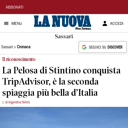
La
ABBONATI
Nuova
MENU
ACCEDI
Sardegna
Sassari
Sassari
Cronaca
SEGUICI SU
DISCOVER
Il riconoscimento
La Pelosa di Stintino conquista
TripAdvisor, è la seconda
spiaggia più bella d’Italia
di Argentino Tellini