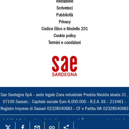
Redazione
Scriveteci
Pubblicità
Privacy
Codice Etico e Modello 231
Cookie policy
Termini e condizioni
Sae Sardegna SpA – sede legale Zona industriale Predda Niedda strada 31 ,
07100 Sassari, - Capitale sociale Euro 6.000.000 – R.E.A. SS – 213461 –
Registro Imprese di Sassari 02328540683 – CF e Partita IVA 02328540683
I diritti delle immagini e dei testi sono riservati. È espressamente vietata la
loro riproduzione con qualsiasi mezzo e l'adattamento totale o parziale.