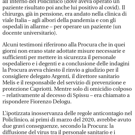
all’interno del Policlinico (dove aveva operato un
paziente risultato poi anche lui positivo al covid). Il
chirurgo, già in pensione, era andato nella clinica di
viale Italia – agli albori della pandemia e con gli
ospedali in allarme – per operare un paziente (un
docente universitario).
Alcuni testimoni riferirono alla Procura che in quei
giorni non erano state adottate misure necessarie e
sufficienti per mettere in sicurezza il personale
ospedaliero e i degenti e a conclusione delle indagini
la Procura aveva chiesto il rinvio a giudizio per il
consigliere delegato Argenti, il direttore sanitario
Melis e il responsabile del servizio di prevenzione e
protezione Capriotti. Mentre solo di omicidio colposo
– relativamente al decesso di Spissu – era chiamato a
rispondere Fiorenzo Delogu.
L’ipotizzata inosservanza delle regole anticontagio nel
Policlinico, ai primi di marzo del 2020, avrebbe avuto
due gravi conseguenze, secondo la Procura: la
diffusione del virus tra il personale sanitario e i