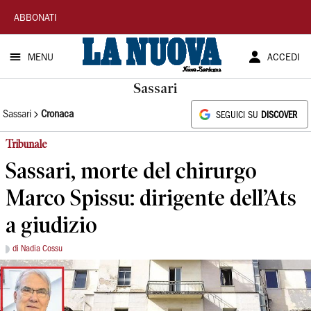
La
ABBONATI
Nuova
MENU
ACCEDI
Sardegna
Sassari
Sassari
Cronaca
SEGUICI SU
DISCOVER
Tribunale
Sassari, morte del chirurgo
Marco Spissu: dirigente dell’Ats
a giudizio
di Nadia Cossu