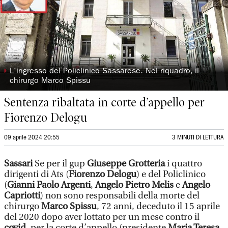
◗
L'ingresso del Policlinico Sassarese. Nel riquadro, il
chirurgo Marco Spissu
Sentenza ribaltata in corte d’appello per
Fiorenzo Delogu
09 aprile 2024 20:55
3 MINUTI DI LETTURA
Sassari
Se per il gup
Giuseppe Grotteria
i quattro
dirigenti di Ats (
Fiorenzo Delogu
) e del Policlinico
(
Gianni Paolo Argenti
,
Angelo Pietro Melis
e
Angelo
Capriotti
) non sono responsabili della morte del
chirurgo
Marco Spissu
, 72 anni, deceduto il 15 aprile
del 2020 dopo aver lottato per un mese contro il
covid
, per la corte d’appello (presidente
Maria Teresa