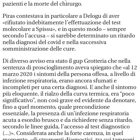
pazienti e la morte del chirurgo.
Piras contestava in particolare a Delogu di aver
«rifiutato indebitamente l’effettuazione del test
molecolare a Spissu», e in questo modo – sempre
secondo l’accusa – si sarebbe determinato un ritardo
nella diagnosi del covid e nella successiva
somministrazione delle cure.
Di diverso avviso era stato il gup Grotteria che nella
sentenza di proscioglimento aveva spiegato che «al 12
marzo 2020 i sintomi della persona offesa, a livello di
infezione respiratoria, erano ancora sfumati e
incompleti per una certa diagnosi. E anche il sintomo
più eloquente, il rialzo della curva termica, era “poco
significativo”, non così grave ed evidente da denotare,
fino a quel momento, quale precondizione
essenziale, la presenza di un’infezione respiratoria
acuta a esordio brusco e da richiedere senza ritardo,
secondo le linee guida, l’accesso al test diagnostico
(...)». Considerata anche la forte carenza, in quel
momento, «di strumenti diagnostici, tra cui tamponi