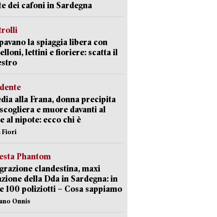
ate dei cafoni in Sardegna
trolli
avano la spiaggia libera con
loni, lettini e fioriere: scatta il
estro
idente
dia alla Frana, donna precipita
 scogliera e muore davanti al
 e al nipote: ecco chi è
 Fiori
iesta Phantom
razione clandestina, maxi
zione della Dda in Sardegna: in
e 100 poliziotti – Cosa sappiamo
iano Onnis