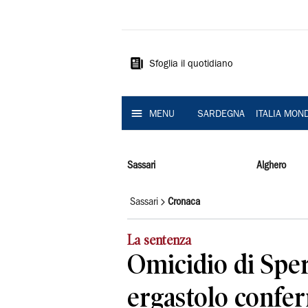
La
Nuova
Sardegna
Sfoglia il quotidiano
MENU
SARDEGNA
ITALIA MON
Sassari
Alghero
Sassari
Cronaca
La sentenza
Omicidio di Sper
ergastolo confe