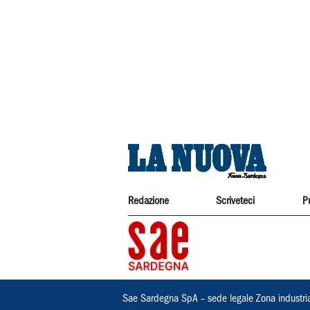
Redazione
Scriveteci
P
Sae Sardegna SpA – sede legale Zona industri