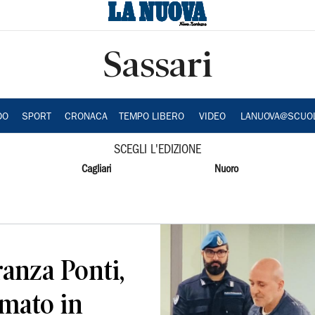
Sassari
DO
SPORT
CRONACA
TEMPO LIBERO
VIDEO
LANUOVA@SCUO
SCEGLI L'EDIZIONE
Cagliari
Nuoro
anza Ponti,
rmato in