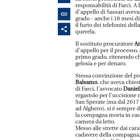
responsabilità di Farci. A 
d’appello di Sassari avev
grado - anche i 18 mesi d
il furto dei telefonini de
querela.
Il sostituto procuratore
A
d’appello per il processo,
primo grado, ritenendo ch
gelosia e per denaro.
Stessa convinzione del pr
Balsamo
, che aveva chiest
di Farci, l’avvocato
Daniel
ergastolo per l’uccisione
San Sperate (ma dal 2017 
ad Alghero), si è sempre 
la compagna morta in casa
camera da letto.
Messo alle strette dai car
cadavere della compagna, 