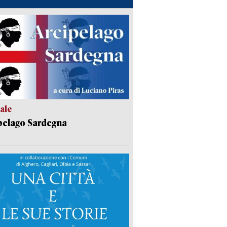
ale
pelago Sardegna