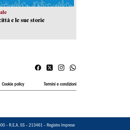
ale
ittà e le sue storie
Cookie policy
Termini e condizioni
000 – R.E.A. SS – 213461 – Registro Imprese