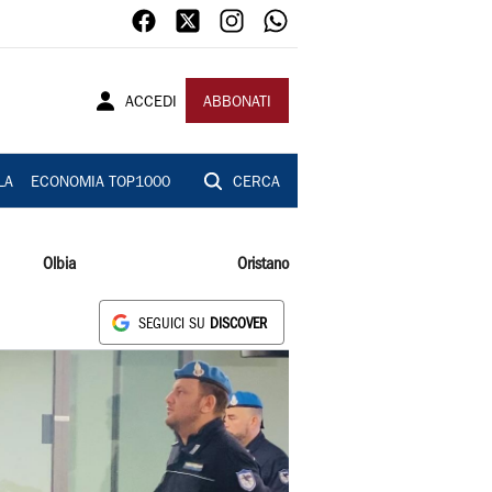
ACCEDI
ABBONATI
LA
ECONOMIA TOP1000
CERCA
Olbia
Oristano
SEGUICI SU
DISCOVER