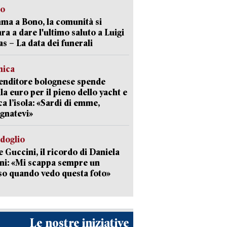
to
a a Bono, la comunità si
ra a dare l'ultimo saluto a Luigi
as – La data dei funerali
mica
enditore bolognese spende
la euro per il pieno dello yacht e
ca l’isola: «Sardi di emme,
gnatevi»
rdoglio
 Guccini, il ricordo di Daniela
ni: «Mi scappa sempre un
so quando vedo questa foto»
Le nostre iniziative