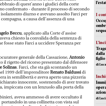
l’est
febbraio di quest’anno i giudici della corte
ano confermato - durante il processo di secondo
i isolamento diurno e avevano assolto Farci per
I con
lla compagna, a causa dell’assenza di una
Occup
ombrel
sequ
ngelo Beccu
, applicato alla Corte d’assise
 aveva chiesto la convalida della sentenza di
L’inc
e fosse stato Farci a uccidere Speranza per
Trage
dalla
ocuratore generale della Cassazione,
Antonio
figlio
o il rigetto del ricorso presentato dal difensore
di Luca
e Solinas
. Farci, che sta già scontando un
 nel 1999 dell’imprenditore
Renato Baldussi
di
Inch
era in semilibertà e aveva aperto una pizzeria
dichiarato innocente, sostenendo di aver trovato
Immig
, impiccata con un lenzuolo alla porta della
opera
azion
abinieri, aveva ammesso di avere occultato il
di Luc
portandolo in una collinetta con vista sul