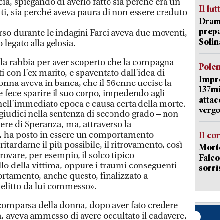
a, spiegando di averlo fatto sia perché era un
Il lut
ti, sia perché aveva paura di non essere creduto
Dramm
prepa
o durante le indagini Farci aveva due moventi,
Solin
legato alla gelosia.
lla rabbia per aver scoperto che la compagna
Pole
ti con l’ex marito, e spaventato dall’idea di
Impr
onna aveva in banca, che il 56enne uccise la
137mi
e fece sparire il suo corpo, impedendo agli
attac
 nell’immediato epoca e causa certa della morte.
vergo
 i giudici nella sentenza di secondo grado – non
vere di Speranza, ma, attraverso la
tà, ha posto in essere un comportamento
Il co
itardarne il più possibile, il ritrovamento, così
Morte
rovare, per esempio, il solco tipico
Falco
lo della vittima, oppure i traumi conseguenti
sorri
rtamento, anche questo, finalizzato a
delitto da lui commesso».
comparsa della donna, dopo aver fato credere
a, aveva ammesso di avere occultato il cadavere,