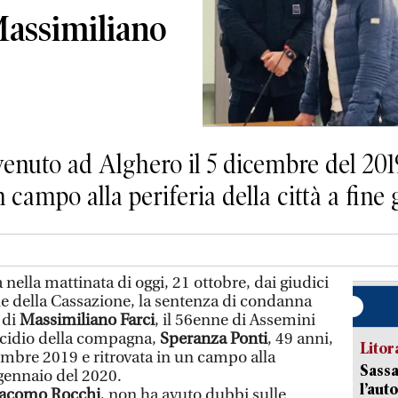
Massimiliano
enuto ad Alghero il 5 dicembre del 2019
un campo alla periferia della città a fin
nella mattinata di oggi, 21 ottobre, dai giudici
e della Cassazione, la sentenza di condanna
 di
Massimiliano Farci
, il 56enne di Assemini
cidio della compagna,
Speranza Ponti
, 49 anni,
Litora
embre 2019 e ritrovata in un campo alla
Sassa
e gennaio del 2020.
l’auto
acomo Rocchi
, non ha avuto dubbi sulle