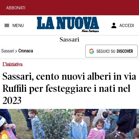
La
ABBONATI
Nuova
MENU
ACCEDI
Sardegna
Sassari
Sassari
Cronaca
SEGUICI SU
DISCOVER
L’iniziativa
Sassari, cento nuovi alberi in via
Ruffili per festeggiare i nati nel
2023