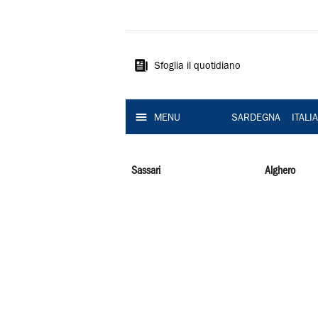
La
Nuova
Sardegna
Sfoglia il quotidiano
MENU
SARDEGNA
ITALI
Sassari
Alghero