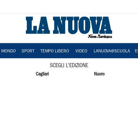
A MONDO
SPORT
TEMPO LIBERO
VIDEO
LANUOVA@SCUOLA
E
SCEGLI L'EDIZIONE
Cagliari
Nuoro