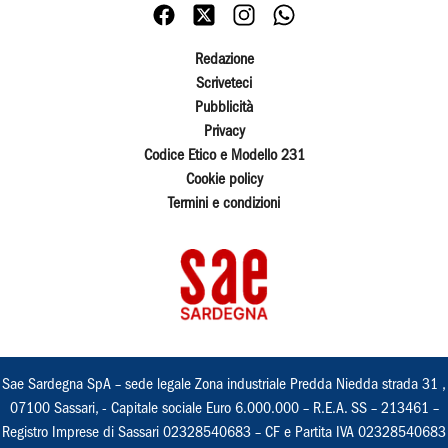
Redazione
Scriveteci
Pubblicità
Privacy
Codice Etico e Modello 231
Cookie policy
Termini e condizioni
Sae Sardegna SpA – sede legale Zona industriale Predda Niedda strada 31 ,
07100 Sassari, - Capitale sociale Euro 6.000.000 – R.E.A. SS – 213461 –
Registro Imprese di Sassari 02328540683 – CF e Partita IVA 02328540683