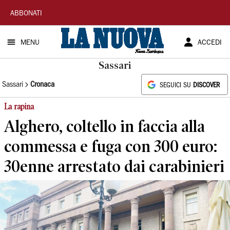
La
ABBONATI
Nuova
MENU
ACCEDI
Sardegna
Sassari
Sassari
Cronaca
SEGUICI SU
DISCOVER
La rapina
Alghero, coltello in faccia alla
commessa e fuga con 300 euro:
30enne arrestato dai carabinieri