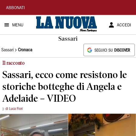
La
ABBONATI
Nuova
MENU
ACCEDI
Sardegna
Sassari
Sassari
Cronaca
SEGUICI SU
DISCOVER
Il racconto
Sassari, ecco come resistono le
storiche botteghe di Angela e
Adelaide – VIDEO
di Luca Fiori