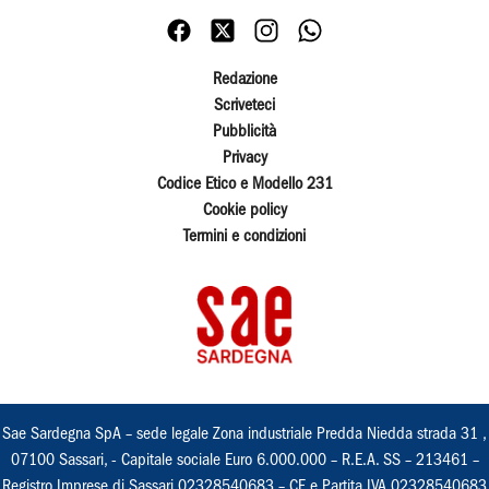
Redazione
Scriveteci
Pubblicità
Privacy
Codice Etico e Modello 231
Cookie policy
Termini e condizioni
Sae Sardegna SpA – sede legale Zona industriale Predda Niedda strada 31 ,
07100 Sassari, - Capitale sociale Euro 6.000.000 – R.E.A. SS – 213461 –
Registro Imprese di Sassari 02328540683 – CF e Partita IVA 02328540683