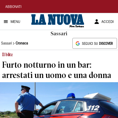
La
ABBONATI
Nuova
MENU
ACCEDI
Sardegna
Sassari
Sassari
Cronaca
SEGUICI SU
DISCOVER
Il blitz
Furto notturno in un bar:
arrestati un uomo e una donna