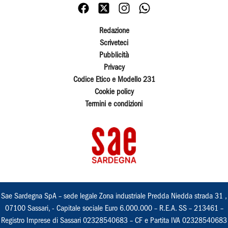
Redazione
Scriveteci
Pubblicità
Privacy
Codice Etico e Modello 231
Cookie policy
Termini e condizioni
Sae Sardegna SpA – sede legale Zona industriale Predda Niedda strada 31 ,
07100 Sassari, - Capitale sociale Euro 6.000.000 – R.E.A. SS – 213461 –
Registro Imprese di Sassari 02328540683 – CF e Partita IVA 02328540683