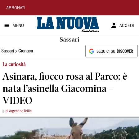
La
ABBONATI
Nuova
MENU
ACCEDI
Sardegna
Sassari
Sassari
Cronaca
SEGUICI SU
DISCOVER
La curiosità
Asinara, fiocco rosa al Parco: è
nata l’asinella Giacomina –
VIDEO
di Argentino Tellini