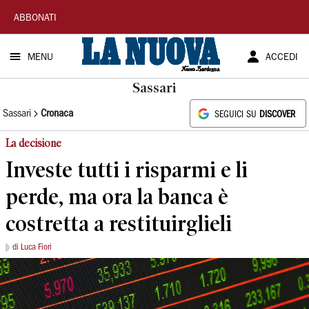
La
ABBONATI
Nuova
MENU
ACCEDI
Sardegna
Sassari
Sassari
Cronaca
SEGUICI SU
DISCOVER
La decisione
Investe tutti i risparmi e li
perde, ma ora la banca è
costretta a restituirglieli
di Luca Fiori