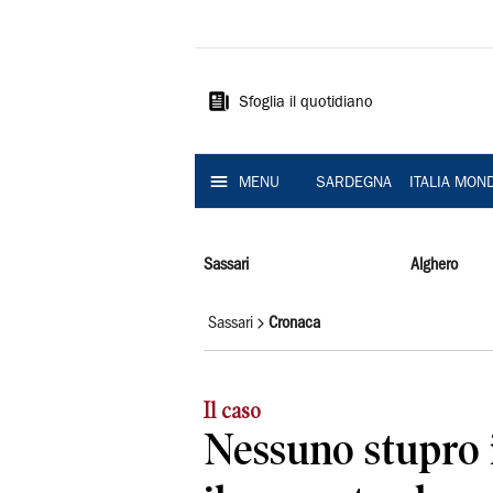
La
Nuova
Sardegna
Sfoglia il quotidiano
MENU
SARDEGNA
ITALIA MON
Sassari
Alghero
Sassari
Cronaca
Il caso
Nessuno stupro i