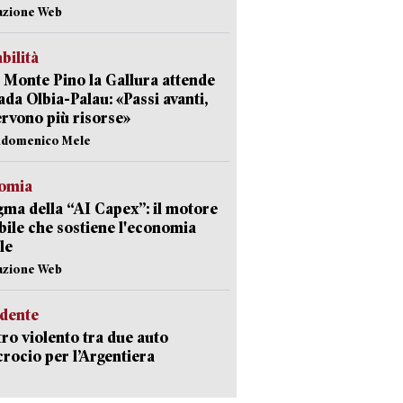
azione Web
abilità
Monte Pino la Gallura attende
rada Olbia-Palau: «Passi avanti,
rvono più risorse»
andomenico Mele
omia
gma della “AI Capex”: il motore
ibile che sostiene l'economia
le
azione Web
idente
ro violento tra due auto
ncrocio per l’Argentiera