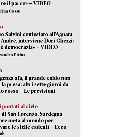
are il parco» – VIDEO
erina Cossu
to
o Salvini contestato all’Agnata
 André, interviene Dori Ghezzi:
 è democrazia» – VIDEO
ssandro Pirina
o
enza afa, il grande caldo non
 la presa: altri sette giorni da
no rosso – Le previsioni
 puntati al cielo
 di San Lorenzo, Sardegna
ore meta al mondo per
vare le stelle cadenti – Ecco
hé