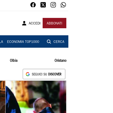
ACCEDI
ABBONATI
LA
ECONOMIA TOP1000
CERCA
Olbia
Oristano
SEGUICI SU
DISCOVER