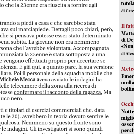
tutel
che la 23enne era riuscita a fornire agli
di Cat
trando a piedi a casa e che sarebbe stata
Il fat
a sul marciapiede. Dettagli poco chiari, però,
Matte
c che si pensava potesse esser stato determinato
di De
ppena subita. La giovane non era nemmeno
«Non
persona che l’avrebbe violentata. Accompagnata
di Ale
nnunziata la 23enne è stata sottoposta a una
he vengono effettuati proprio per accertare se
lenza. E già qui, a quanto pare, la sua versione
Mete
llare. Poi il personale della squadra mobile che
Emerg
Michele Mecca a
veva avviato le indagini ha
molla
delle telecamere della zona alla ricerca di
bolli
otesse
confermare il racconto della ragazza.
Ma
buco nero.
Occhi
i e titolari di esercizi commerciali che, data
Notte
te le 20), avrebbero in teoria dovuto sentire le
migli
e qualcosa. Nemmeno su questo fronte sono
osser
r le indagini. Gli investigatori si sono quindi
perc