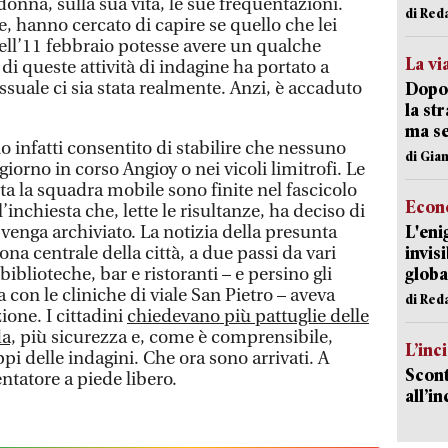
donna, sulla sua vita, le sue frequentazioni.
di Red
e, hanno cercato di capire se quello che lei
dell’11 febbraio potesse avere un qualche
La vi
 queste attività di indagine ha portato a
essuale ci sia stata realmente. Anzi, è accaduto
Dopo 
la st
ma se
o infatti consentito di stabilire che nessuno
di Gi
 giorno in corso Angioy o nei vicoli limitrofi. Le
a la squadra mobile sono finite nel fascicolo
Econ
l’inchiesta che, lette le risultanze, ha deciso di
 venga archiviato. La notizia della presunta
L'eni
na centrale della città, a due passi da vari
invis
biblioteche, bar e ristoranti – e persino gli
globa
a con le cliniche di viale San Pietro – aveva
di Red
one. I cittadini
chiedevano più pattuglie delle
da,
più sicurezza e, come è comprensibile,
L’inc
pi delle indagini. Che ora sono arrivati. A
Scont
entatore a piede libero.
all’i