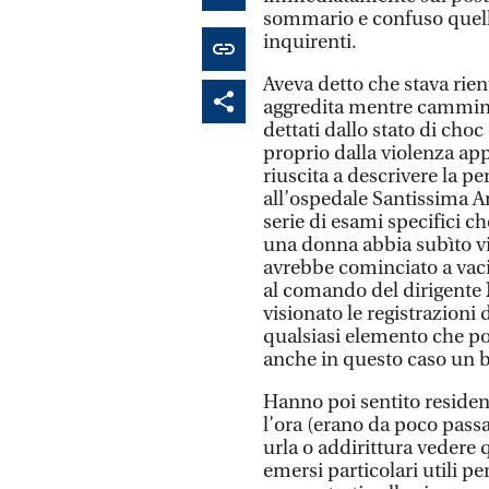
sommario e confuso quello 
inquirenti.
Aveva detto che stava rien
aggredita mentre camminav
dettati dallo stato di cho
proprio dalla violenza a
riuscita a descrivere la 
all’ospedale Santissima A
serie di esami specifici c
una donna abbia subìto vio
avrebbe cominciato a vaci
al comando del dirigente
visionato le registrazioni 
qualsiasi elemento che p
anche in questo caso un 
Hanno poi sentito resident
l’ora (erano da poco passa
urla o addirittura veder
emersi particolari utili pe