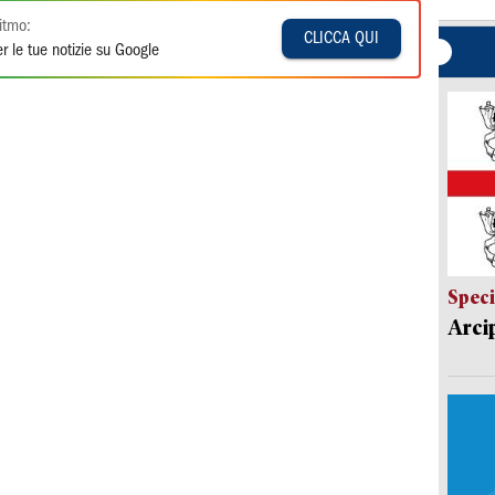
itmo:
CLICCA QUI
r le tue notizie su Google
Speci
Arci