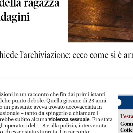
della ragazza
ndagini
hiede l’archiviazione: ecco come si è arr
ioni in un racconto che fin dai primi istanti
lche punto debole. Quella giovane di 23 anni
io un passante aveva trovato accovacciata in
usionale – tanto da spingerlo a chiamare i
L’est
avrebbe subìto alcuna
violenza sessuale
. Era stata
Gommo
li operatori del 118 e alla polizia
, intervenuta
Cotic
 di esser stata stuprata. Un racconto