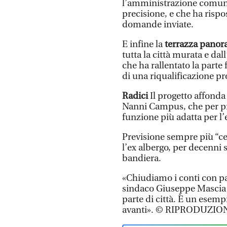
l’amministrazione comuna
precisione, e che ha risp
domande inviate.
E infine la
terrazza panor
tutta la città murata e dal
che ha rallentato la parte f
di una riqualificazione p
Radici
Il progetto affonda 
Nanni Campus, che per pri
funzione più adatta per l’e
Previsione sempre più “ce
l’ex albergo, per decenni
bandiera.
«Chiudiamo i conti con par
sindaco Giuseppe Mascia –
parte di città. È un esemp
avanti». © RIPRODUZIO