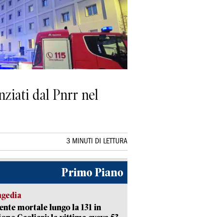
nziati dal Pnrr nel
3 MINUTI DI LETTURA
Primo Piano
agedia
ente mortale lungo la 131 in