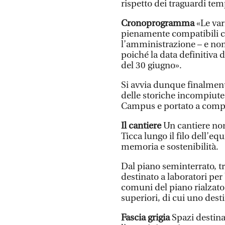
rispetto dei traguardi tem
Cronoprogramma
«Le var
pienamente compatibili c
l’amministrazione – e non
poiché la data definitiva 
del 30 giugno».
Si avvia dunque finalmen
delle storiche incompiute
Campus e portato a compi
Il cantiere
Un cantiere no
Ticca lungo il filo dell’eq
memoria e sostenibilità.
Dal piano seminterrato, tr
destinato a laboratori per
comuni del piano rialzato p
superiori, di cui uno dest
Fascia grigia
Spazi destinat