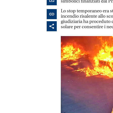
simbolici finanziati dal Pn
Lo stop temporaneo era st
incendio risalente allo sco
giudiziaria ha proceduto c
solare per consentire i ne