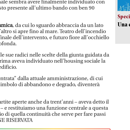
le sembra avere finalmente individuato con
osto presente all’ultimo bando con ben 90
Speci
Una c
amica
, da cui lo sguardo abbraccia da un lato
l’altro si apre fino al mare. Teatro dell’incendio
inale dell’intervento, e futuro fiore all’occhiello
rofonda.
le sue radici nelle scelte della giunta guidata da
ma aveva individuato nell’housing sociale la
dificio.
ntrata” dalla attuale amministrazione, di cui
 simbolo di abbandono e degrado, diventerà
tite aperte anche da trent’anni – aveva detto il
 e restituiamo una funzione centrale a questa
io di quella continuità che serve per fare passi
NE RISERVATA