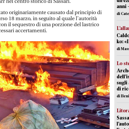
direz
rr nel centro storico di Sassari.
anni 
ato originariamente causato dal principio di
di Cat
rso 18 marzo, in seguito al quale l’autorità
on il sequestro di una porzione del lastrico
L’all
cessari accertamenti.
Caldo
ko: «
di Mas
Lo st
Arche
dell’
sugli
di ri
di Ile
Litora
Sassa
l’auto