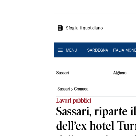
La
Nuova
Sardegna
Sfoglia il quotidiano
MENU
SARDEGNA
ITALIA MON
Sassari
Alghero
Sassari
Cronaca
Lavori pubblici
Sassari, riparte i
dell’ex hotel Tur