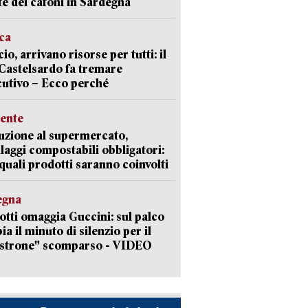
ate dei cafoni in Sardegna
ica
cio, arrivano risorse per tutti: il
Castelsardo fa tremare
cutivo – Ecco perché
ente
uzione al supermercato,
laggi compostabili obbligatori:
quali prodotti saranno coinvolti
egna
otti omaggia Guccini: sul palco
ia il minuto di silenzio per il
strone" scomparso - VIDEO