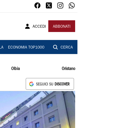
ACCEDI
ABBONATI
LA
ECONOMIA TOP1000
CERCA
Olbia
Oristano
SEGUICI SU
DISCOVER