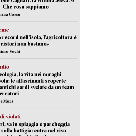
ione Cagliari: la vittima aveva 53
– Che cosa sappiamo
erina Cossu
arme
 record nell’isola, l’agricoltura è
I ristori non bastano»
simo Sechi
udio
ologia, la vita nei nuraghi
isola: le affascinanti scoperte
 antichi sardi svelate da un team
cercatori
nia Mura
li violati
ri, va in spiaggia e parcheggia
 sulla battigia: entra nel vivo