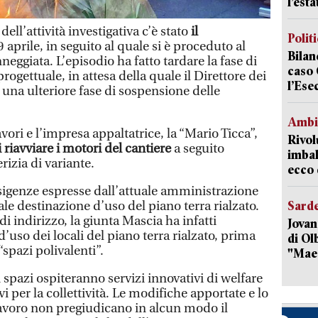
l’est
ell’attività investigativa c’è stato
il
Polit
 9 aprile, in seguito al quale si è proceduto al
Bilan
eggiata. L’episodio ha fatto tardare la fase di
caso 
ogettuale, in attesa della quale il Direttore dei
l’Ese
una ulteriore fase di sospensione delle
Ambi
vori e l’impresa appaltatrice, la “Mario Ticca”,
Rivol
i riavviare i motori del cantiere
a seguito
imbal
rizia di variante.
ecco 
esigenze espresse dall’attuale amministrazione
ale destinazione d’uso del piano terra rialzato.
Sard
i indirizzo, la giunta Mascia ha infatti
Jovan
d’uso dei locali del piano terra rialzato, prima
di Olb
“spazi polivalenti”.
"Mae
 spazi ospiteranno servizi innovativi di welfare
i per la collettività. Le modifiche apportate e lo
 lavoro non pregiudicano in alcun modo il