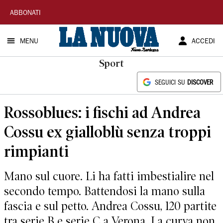
La
ABBONATI
Nuova
MENU
ACCEDI
Sardegna
Sport
SEGUICI SU
DISCOVER
Rossoblues: i fischi ad Andrea
Cossu ex gialloblù senza troppi
rimpianti
Mano sul cuore. Li ha fatti imbestialire nel
secondo tempo. Battendosi la mano sulla
fascia e sul petto. Andrea Cossu, 120 partite
tra serie B e serie C a Verona. La curva non