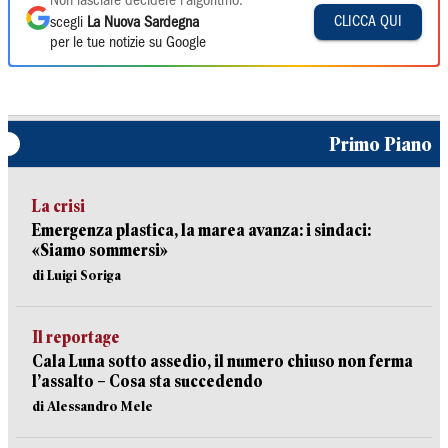
Non lasciare decidere l'algoritmo:
CLICCA QUI
scegli
La Nuova Sardegna
per le tue notizie su Google
Primo Piano
La crisi
Emergenza plastica, la marea avanza: i sindaci:
«Siamo sommersi»
di Luigi Soriga
Il reportage
Cala Luna sotto assedio, il numero chiuso non ferma
l’assalto – Cosa sta succedendo
di Alessandro Mele